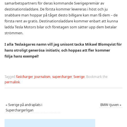
samarbetspartners för deras kommande Sverigepremiär av
destinationsladdare. De första kommer levereras i höst och ju
snabbare man hoppar på tåget desto billigare kan man få dem – de
första rent av gratis. Destinationsladdare kommer enbart att kunna
ladda Tesla Motors bilar och företagen som sätter upp dem betalar
strömmen.
I alla Teslaägares namn vill jag unisont tacka Mikael Blomqvist för
hans otroligt generösa initiativ, och hoppas att fler kommer
följa hans exempel!
Tagged
fastcharger
,
journalism
,
supercharger
,
Sverige
.
Bookmark the
permalink
.
«
Sverige på andraplats i
BMW-tjuven
»
Superchargerligan