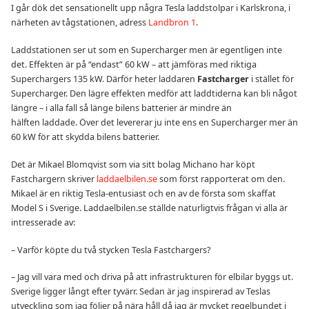
I går dök det sensationellt upp några Tesla laddstolpar i Karlskrona, i
närheten av tågstationen, adress
Landbron 1
.
Laddstationen ser ut som en Supercharger men är egentligen inte
det. Effekten är på “endast” 60 kW – att jämföras med riktiga
Superchargers 135 kW. Därför heter laddaren
Fastcharger
i stället för
Supercharger. Den lägre effekten medför att laddtiderna kan bli något
längre – i alla fall så länge bilens batterier är mindre än
hälften laddade. Över det levererar ju inte ens en Supercharger mer än
60 kW för att skydda bilens batterier.
Det är Mikael Blomqvist som via sitt bolag Michano har köpt
Fastchargern skriver
laddaelbilen.se
som först rapporterat om den.
Mikael är en riktig Tesla-entusiast och en av de första som skaffat
Model S i Sverige. Laddaelbilen.se ställde naturligtvis frågan vi alla är
intresserade av:
– Varför köpte du två stycken Tesla Fastchargers?
– Jag vill vara med och driva på att infrastrukturen för elbilar byggs ut.
Sverige ligger långt efter tyvärr. Sedan är jag inspirerad av Teslas
utveckling som jag följer på nära håll då jag är mycket regelbundet i