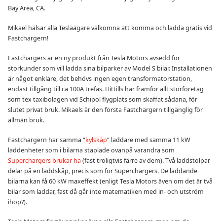
Bay Area, CA.
Mikael hälsar alla Teslaägare välkomna att komma och ladda gratis vid
Fastchargern!
Fastchargers är en ny produkt från Tesla Motors avsedd för
storkunder som vill ladda sina bilparker av Model S bilar. Installationen
är något enklare, det behövs ingen egen transformatorstation,
endast tillgång till ca 100A trefas. Hittills har framför allt storföretag
som tex taxibolagen vid Schipol flygplats som skaffat sådana, för
slutet privat bruk. Mikaels är den första Fastchargern tillgänglig för
allmän bruk.
Fastchargern har samma “
kylskåp
” laddare med samma 11 kW
laddenheter som i bilarna staplade ovanpå varandra som
Superchargers brukar ha
(fast troligtvis färre av dem). Två laddstolpar
delar på en laddskåp, precis som för Superchargers. De laddande
bilarna kan få 60 kW maxeffekt (enligt Tesla Motors även om det är två
bilar som laddar, fast då går inte matematiken med in- och utström
ihop?).