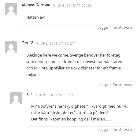
Markus Ottosson
4 JUNI, 2015 AT 12:42
Hatten av!
Logga in för att svara
Top 12
4 JUNI, 2015 AT 16:27
Blekinge here we come. Sverige behöver fler företag
som denna, som ser framåt och investerar när staten
och MP inte uppfyller sina skyldigheter för att främja
miljön !
Logga in för att svara
G F
6 JUNI, 2015 AT 11:57
MP uppfyller sina “skyldigheter” likvärdigt med hur VI
utför våra “skyldigheter” att rösta på dem!!
Det finns liksom en koppling där i mellan…..
Logga in för att svara