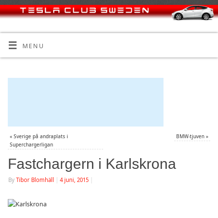
MENU
«
Sverige på andraplats i
BMW-tjuven
»
Superchargerligan
Fastchargern i Karlskrona
By
Tibor Blomhäll
|
4 juni, 2015
|