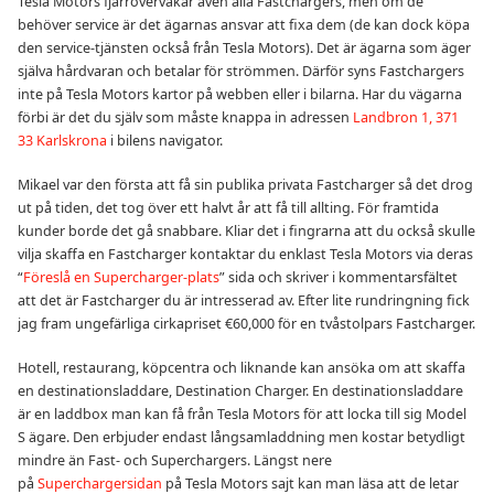
Tesla Motors fjärrövervakar även alla Fastchargers, men om de
behöver service är det ägarnas ansvar att fixa dem (de kan dock köpa
den service-tjänsten också från Tesla Motors). Det är ägarna som äger
själva hårdvaran och betalar för strömmen. Därför syns Fastchargers
inte på Tesla Motors kartor på webben eller i bilarna. Har du vägarna
förbi är det du själv som måste knappa in adressen
Landbron 1, 371
33 Karlskrona
i bilens navigator.
Mikael var den första att få sin publika privata Fastcharger så det drog
ut på tiden, det tog över ett halvt år att få till allting. För framtida
kunder borde det gå snabbare. Kliar det i fingrarna att du också skulle
vilja skaffa en Fastcharger kontaktar du enklast Tesla Motors via deras
“
Föreslå en Supercharger-plats
” sida och skriver i kommentarsfältet
att det är Fastcharger du är intresserad av. Efter lite rundringning fick
jag fram ungefärliga cirkapriset €60,000 för en tvåstolpars Fastcharger.
Hotell, restaurang, köpcentra och liknande kan ansöka om att skaffa
en destinationsladdare, Destination Charger. En destinationsladdare
är en laddbox man kan få från Tesla Motors för att locka till sig Model
S ägare. Den erbjuder endast långsamladdning men kostar betydligt
mindre än Fast- och Superchargers. Längst nere
på
Superchargersidan
på Tesla Motors sajt kan man läsa att de letar