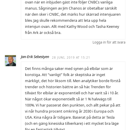
ovan när en inbjuden gäst inte följer CNBCs vanliga
manus. Sågningen av Jim Chanos är obetalbar särskilt
när den sker i CNBC, det märks hur skärrad intervjuaren
blev. Jag skulle rekommendera att leta upp hela
intervjun ovan. Allt med Kathy Wood och Tasha Keeney
från Ark är också bra.
Logga in för att svara
Jan-Erik Sebestyen
28 JUNI, 2019 AT 15:21
Det finns många saker med synen på elbilar som är
konstiga. Att “vanligt” folk är skeptiska är inget
märkligt, det hör liksom till. Men analytiker borde förstå
trender och historien bättre än så här. Trenden för
tillväxt för elbilar är exponentiell och har varit så i 10 år.
När något ökar exponentiellt så är 1 % halvvägs till
100%. Vi har passerat den punkten, och allt pekar på att
vi når hundra procent omkring år 2030 i Europa och
USA. Kina några år tidigare. Baserat på detta är Tesla
(och en gäng kinesiska tillverkare) i ett mycket bra läge
för en fantastisk tillväxt.