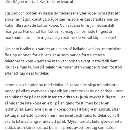
efterfrågan mättad. Kvartal efter kvartal.
I grund och botten av dessa domedagsanalyser ligger synsättet att
elbilar är något konstigt, något sämre, som endast trädkramande
kufar i illa stickade koftor köper. Och sådana finns ju inte särskilt
många av. När de väl har fått sin konstiga bilformade tingest är
marknaden slut – för inga vanliga människor vill väl köpa en elbil?
Det som istället nu händer är just att så kallade “vanliga” människor
får upp ögonen för elbilar. Det är som när de första smarta
telefonerna kom – gemene man var i början avogt inställd till dem
(hur ska man kunna slå telefonnummer utan knappar?) men förstod
efter ett tag dess fördelar.
Samma sak händer nu med elbilar. Så kallade “vanliga människor”
börjar på allvar överväga köpa elbilar. Först tycker de de är dyra – men
sen räknar de på det och inser att driften är ju så mycket billigare. Eller
så vågar de inte köpa en elbil på en gång först, men köper en
laddhybrid. Laddhybrider är inkörsporten till tyngre missbruk. Efter
ett tag med laddhybriden har man insett eldriftens fördelar och vill
skaffa bil med längre räckvidd på el. (Myten om att laddhybrider inte
laddas utan körs mest på bensin spreds av ett företag som sålde