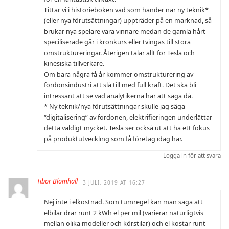
Tittar vi i historieboken vad som händer när ny teknik*
(eller nya förutsättningar) uppträder på en marknad, så
brukar nya spelare vara vinnare medan de gamla hårt
speciliserade går i kronkurs eller tvingas till stora
omstruktureringar. Återigen talar allt för Tesla och
kinesiska tillverkare.
Om bara några få år kommer omstrukturering av
fordonsindustri att slå till med full kraft. Det ska bli
intressant att se vad analytikerna har att säga då.
* Ny teknik/nya förutsättningar skulle jag säga
“digitalisering” av fordonen, elektrifieringen underlättar
detta väldigt mycket. Tesla ser också ut att ha ett fokus
på produktutveckling som få företag idag har.
Logga in för att svara
Tibor Blomhäll
3 JULI, 2019 AT 16:27
Nej inte i elkostnad. Som tumregel kan man säga att
elbilar drar runt 2 kWh el per mil (varierar naturligtvis
mellan olika modeller och körstilar) och el kostar runt