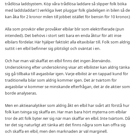
trådlösa laddsystem. Köp våra trådlösa laddare så slipper folk böka
med laddsladdar! I verkliga livet pluggar folk gladeligen in bilen så de
kan åka för 2 kronor milen till jobbet istället för bensin för 10 kronor.)
Alla som provkör eller provåker elbilar blir som elektrifierade (pun
intended). Det behövs i stort sett bara en enda åktur för att inse
elbilars fördelar. Här hjälper faktiskt alla eltaxibilar till. Folk som aldrig
suttit i en elbil befinner sig plötsligt och oväntat i en.
Och har man väl skaffat en elbil finns det ingen återvändo.
Undersökning efter undersökning visar att elbilister kan aldrig tänka
sig gå tillbaka till avgasbilar igen. Varje elbilist är en tappad kund för
traditionella bilar som aldrig kommer igen. Det är tvärtom för
avgasbilar vi kommer se minskande efterfrågan, det är de aktier som
borde analyseras.
Men en aktieanalytiker som aldrig åkt en elbil har svårt att förstå hur
folk kan tvinga sig skaffa en. Har man bara hört myterna om elbilar
tror de att folk byter
ner
sig när man skaffar en elbil. Inte tvärtom. Då
ter det sig naturligt att tänka att det finns några som kan offra sig
och skaffa en elbil, men den marknaden är väl marginell.