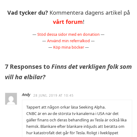
Vad tycker du?
Kommentera dagens artikel på
vårt forum
!
—
Stöd dessa sidor med en donation
—
—
Använd min referralkod
—
—
Köp mina böcker
—
7 Responses to
Finns det verkligen folk som
vill ha elbilar?
Andy
28 JUNI, 2019 AT 10:45
Tappert att någon orkar läsa Seeking Alpha.
CNBC är en av de största tv-kanalerna i USA när det
gäller finans och deras behandling av Tesla är också lika
hemsk. Blankare efter blankare inbjuds att berätta om
hur katastrofalt det går för Tesla. Roligt i liveklippet