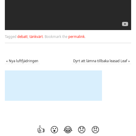
Tagged
debatt
,
tänkvärt
.
Bookmark the
permalink
.
«
Nya luftfjädringen
Dyrt att lämna tillbaka leasad Leaf
»