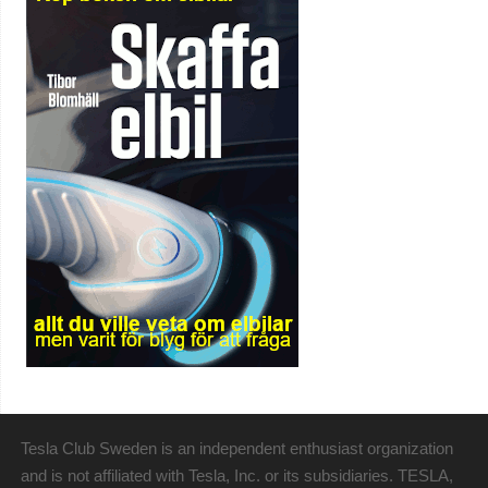
Tesla Club Sweden is an independent enthusiast organization
and is not affiliated with Tesla, Inc. or its subsidiaries. TESLA,