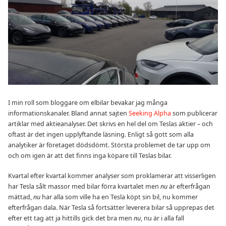
I min roll som bloggare om elbilar bevakar jag många
informationskanaler. Bland annat sajten
Seeking Alpha
som publicerar
artiklar med aktieanalyser. Det skrivs en hel del om Teslas aktier – och
oftast är det ingen upplyftande läsning. Enligt så gott som alla
analytiker är företaget dödsdömt. Största problemet de tar upp om
och om igen är att det finns inga köpare till Teslas bilar.
Kvartal efter kvartal kommer analyser som proklamerar att visserligen
har Tesla sålt massor med bilar förra kvartalet men
nu
är efterfrågan
mättad,
nu
har alla som ville ha en Tesla köpt sin bil, nu kommer
efterfrågan dala. När Tesla så fortsätter leverera bilar så upprepas det
efter ett tag att ja hittills gick det bra men
nu
, nu är i alla fall