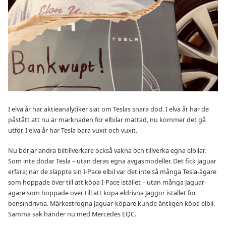
I elva år har aktieanalytiker siat om Teslas snara död. I elva år har de
påstått att nu är marknaden för elbilar mättad, nu kommer det gå
utför. I elva år har Tesla bara vuxit och vuxit.
Nu börjar andra biltillverkare också vakna och tillverka egna elbilar.
Som inte dödar Tesla – utan deras egna avgasmodeller. Det fick Jaguar
erfara; när de släppte sin I-Pace elbil var det inte så många Tesla-ägare
som hoppade över till att köpa I-Pace istället – utan många Jaguar-
ägare som hoppade över till att köpa eldrivna Jaggor istället för
bensindrivna. Märkestrogna Jaguar-köpare kunde äntligen köpa elbil.
Samma sak händer nu med Mercedes EQC.