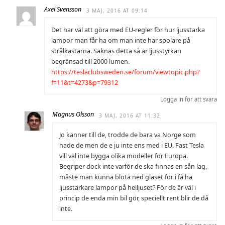
Axel Svensson
3 MAJ, 2016 AT 09:14
Det har väl att göra med EU-regler för hur ljusstarka
lampor man får ha om man inte har spolare på
strålkastarna. Saknas detta så är ljusstyrkan
begränsad till 2000 lumen.
https://teslaclubsweden.se/forum/viewtopic.php?
f=11&t=4273&p=79312
Logga in för att svara
Magnus Olsson
3 MAJ, 2016 AT 11:32
Jo känner till de, trodde de bara va Norge som
hade de men de e ju inte ens med i EU. Fast Tesla
vill väl inte bygga olika modeller för Europa.
Begriper dock inte varför de ska finnas en sån lag,
måste man kunna blöta ned glaset för i få ha
ljusstarkare lampor på helljuset? För de är väl i
princip de enda min bil gör, speciellt rent blir de då
inte.