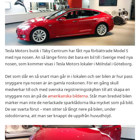
Tesla Motors butik i Täby Centrum har fått nya förbättrade Model S
med nya nosen. Än så länge finns det bara en bil till i Sverige med nya
nosen, som kommer visas i Tesla Motors lokaler i Mölndal i Göteborg.
Det som slår en så snart man går in i lokalen och ser bilen är hur pass
snyggare nya nosen är än gamla noskonen. För en gång skull
medverkar till och med svenska registreringsskylten till att skapa en
snyggare nos än på de
amerikanska bilderna
. Står man bredvid bilen
märker man inte de nerlackade sparklådorna lika mycket som på bild.
De var svarta förut – men sitter så långt nere på bilen, under
sidodörrarna, att man ser knappt de uppifrån huvudhöjd.