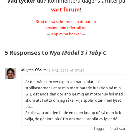
Vad tycker du?
Kommentera dagens artikel på
vårt forum
!
—
Stöd dessa sidor med en donation
—
—
Använd min referralkod
—
—
Köp mina böcker
—
5 Responses to
Nya Model S i Täby C
Magnus Olsson
3 MAJ, 2016 AT 07:24
Är det nån som verkligen saknar spolare till
strålkastarna? Det är min mest hatade funktion på min
GTI, det enda den gör är o ge mig en motorhuv full med
skum att tvätta om jag råkar vilja spola rutan med lyset
på…
Skulle vara om den hade en egen knapp då så man fick
välja, de går inte på GTIn om man inte slår av lyset då.
Logga in för att svara