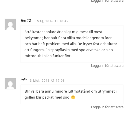
Logga in för att svara
Top 12
3 MAJ, 2016 AT 10:42
Strålkastar spolare är enligt mig mest till mest
bekymmer, har haft flera olika modeller genom åren
och har haft problem med alla. De fryser fast och slutar
att fungera. En sprayflaska med spolarvätska och en
microduk i bilen funkar fint.
Logga in för att svara
taliz
3 MAJ, 2016 AT 17:08
Blir väl bara ännu mindre luftmotstånd om utrymmet i
grillen blir packat med snö.
Logga in för att svara