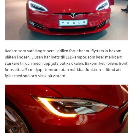
Radarn som satt längst nere i grillen förut har nu flyttats in bakom
plåten i nosen. Ljusen har bytts till LED-lampor, som lyser märkbart
starkare till och med i upplysta butikslokalen. Bakom T-et i bilens front
finns ett ca 5 cm djupt tomrum utan märkbar funktion – dömd att
fyllas med snö och slask på vintern.