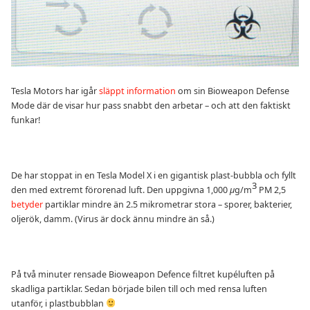
Tesla Motors har igår
släppt information
om sin Bioweapon Defense
Mode där de visar hur pass snabbt den arbetar – och att den faktiskt
funkar!
De har stoppat in en Tesla Model X i en gigantisk plast-bubbla och fyllt
3
den med extremt förorenad luft. Den uppgivna 1,000
µ
g/m
PM 2,5
betyder
partiklar mindre än 2.5 mikrometrar stora – sporer, bakterier,
oljerök, damm. (Virus är dock ännu mindre än så.)
På två minuter rensade Bioweapon Defence filtret kupéluften på
skadliga partiklar. Sedan började bilen till och med rensa luften
utanför, i plastbubblan