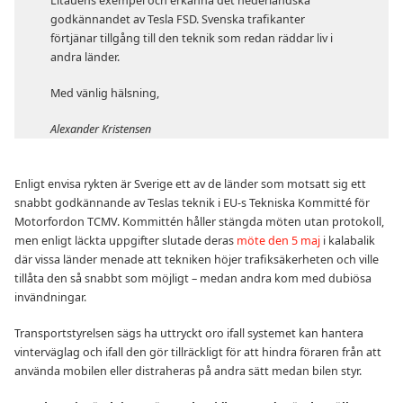
Litauens exempel och erkänna det nederländska
godkännandet av Tesla FSD. Svenska trafikanter
förtjänar tillgång till den teknik som redan räddar liv i
andra länder.
Med vänlig hälsning,
Alexander Kristensen
Enligt envisa rykten är Sverige ett av de länder som motsatt sig ett
snabbt godkännande av Teslas teknik i EU-s Tekniska Kommitté för
Motorfordon TCMV. Kommittén håller stängda möten utan protokoll,
men enligt läckta uppgifter slutade deras
möte den 5 maj
i kalabalik
där vissa länder menade att tekniken höjer trafiksäkerheten och ville
tillåta den så snabbt som möjligt – medan andra kom med dubiösa
invändningar.
Transportstyrelsen sägs ha uttryckt oro ifall systemet kan hantera
vinterväglag och ifall den gör tillräckligt för att hindra föraren från att
använda mobilen eller distraheras på andra sätt medan bilen styr.