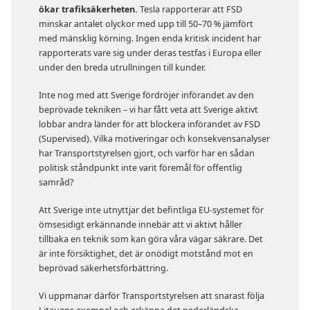
ökar trafiksäkerheten.
Tesla rapporterar att FSD
minskar antalet olyckor med upp till 50–70 % jämfört
med mänsklig körning. Ingen enda kritisk incident har
rapporterats vare sig under deras testfas i Europa eller
under den breda utrullningen till kunder.
Inte nog med att Sverige fördröjer införandet av den
beprövade tekniken – vi har fått veta att Sverige aktivt
lobbar andra länder för att blockera införandet av FSD
(Supervised). Vilka motiveringar och konsekvensanalyser
har Transportstyrelsen gjort, och varför har en sådan
politisk ståndpunkt inte varit föremål för offentlig
samråd?
Att Sverige inte utnyttjar det befintliga EU-systemet för
ömsesidigt erkännande innebär att vi aktivt håller
tillbaka en teknik som kan göra våra vägar säkrare. Det
är inte försiktighet, det är onödigt motstånd mot en
beprövad säkerhetsförbättring.
Vi uppmanar därför Transportstyrelsen att snarast följa