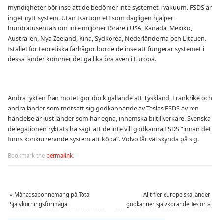
myndigheter bör inse att de bedömer inte systemet i vakuum. FSDS är
inget nytt system. Utan tvärtom ett som dagligen hjälper
hundratusentals om inte miljoner förare i USA, Kanada, Mexiko,
Australien, Nya Zeeland, Kina, Sydkorea, Nederländerna och Litauen.
Istället för teoretiska farhågor borde de inse att fungerar systemet i
dessa länder kommer det gå lika bra även i Europa.
Andra rykten från mötet gör dock gällande att Tyskland, Frankrike och
andra länder som motsatt sig godkännande av Teslas FSDS av ren
händelse är just länder som har egna, inhemska biltillverkare. Svenska
delegationen ryktats ha sagt att de inte vill godkänna FSDS “innan det
finns konkurrerande system att köpa”. Volvo får väl skynda på sig.
Bookmark the
permalink
.
«
Månadsabonnemang på Total
Allt fler europeiska länder
Självkörningsförmåga
godkänner självkörande Teslor
»