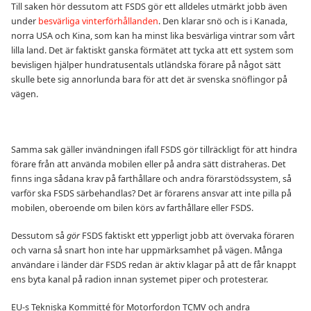
Till saken hör dessutom att FSDS gör ett alldeles utmärkt jobb även
under
besvärliga vinterförhållanden
. Den klarar snö och is i Kanada,
norra USA och Kina, som kan ha minst lika besvärliga vintrar som vårt
lilla land. Det är faktiskt ganska förmätet att tycka att ett system som
bevisligen hjälper hundratusentals utländska förare på något sätt
skulle bete sig annorlunda bara för att det är svenska snöflingor på
vägen.
Samma sak gäller invändningen ifall FSDS gör tillräckligt för att hindra
förare från att använda mobilen eller på andra sätt distraheras. Det
finns inga sådana krav på farthållare och andra förarstödssystem, så
varför ska FSDS särbehandlas? Det är förarens ansvar att inte pilla på
mobilen, oberoende om bilen körs av farthållare eller FSDS.
Dessutom så
gör
FSDS faktiskt ett ypperligt jobb att övervaka föraren
och varna så snart hon inte har uppmärksamhet på vägen. Många
användare i länder där FSDS redan är aktiv klagar på att de får knappt
ens byta kanal på radion innan systemet piper och protesterar.
EU-s Tekniska Kommitté för Motorfordon TCMV och andra