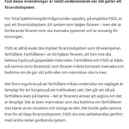
Fast dessa invändningar är
totalt ovidkommande
när det gäller ett
förarstödsystem.
För Total Självkörningsförmåga (under uppsikt), på engelska FSDS, är
just ett förarstödsystem. Ett system som
hjälper
föraren – men det är
fortfarande föraren som ska övervaka systemet och är ansvarig för
körningen.
FSDS är alltså exakt lika mycket förarstödsystem som till exempel en
farthållare. Farthållaren i en bil hjälper föraren, att hon inte ska
behöva trycka på gaspedalen hela tiden. Farthållare och FSDS är båda
två samma sorts förarstöd, som föraren måste konstant övervaka och
bedöma om de gör sitt jobb eller om människan ska ta över.
Det finns inga krav på att farthållare måste undersöka om väglaget är
lämpligt för att fungera på ett trafiksäkert sätt. Det går att slå på
farthållare även på blankis – det är förarens ansvar att avgöra om det
är lämpligt. Det är även människan som ska bedöma om farthållaren
inte klarar av en situation och stänga av den. Det borde gälla samma
krav för all slags förarstödsystem, FSDS ska inte särbehandlas jämfört
med andra redan godkända system.