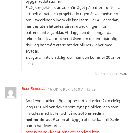
bygga laddstationer.
Elvägsprojektet startade när läget på batterifronten var
ett helt annat, och projektledningen är väl medveten
om utvecklingen inom elbilssektorn. För 4-5 år sedan,
när besluten fattades, så var utvecklingen inom
batterier inte självklar. Att lägga en del pengar på
teknikförsök var motiverat även om det innebär hög
risk. Jag har svårt att se att det blir verklighet med
elvägar.
Elvägar är inte en dålig idé, men den kommer 20 år för
sent.
Logga in för att svara
Tibor Blomhäll
16 OKTOBER, 2020 AT 13:29
Angående bilden högst uppe i artikeln: den 2km elväg
längs E16 vid Sandviken som syns på bilden, och som
invigdes med buller och bång 2016
är redan
nedmonterad.
Planen att bygga ut sträckan till Gävle
hamn har övergetts.
https://sandvikenpurepower.se/elvag.html