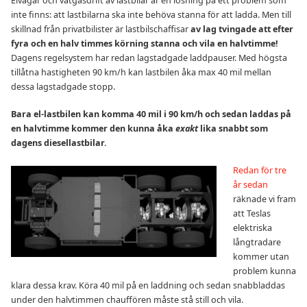
Elvägar och vätgasdrift av lastbilar är en lösning på ett problem som
inte finns: att lastbilarna ska inte behöva stanna för att ladda. Men till
skillnad från privatbilister är lastbilschaffisar
av lag tvingade att efter
fyra och en halv timmes körning stanna och vila en halvtimme!
Dagens regelsystem har redan lagstadgade laddpauser. Med högsta
tillåtna hastigheten 90 km/h kan lastbilen åka max 40 mil mellan
dessa lagstadgade stopp.
Bara el-lastbilen kan komma 40 mil i 90 km/h och sedan laddas på
en halvtimme kommer den kunna åka
exakt
lika snabbt som
dagens diesellastbilar.
Redan för tre
år sedan
räknade vi fram
att Teslas
elektriska
långtradare
kommer utan
problem kunna
klara dessa krav. Köra 40 mil på en laddning och sedan snabbladdas
under den halvtimmen chauffören måste stå still och vila.