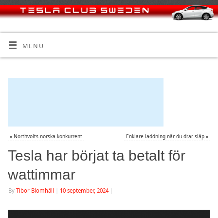
MENU
«
Northvolts norska konkurrent
Enklare laddning när du drar släp
»
Tesla har börjat ta betalt för
wattimmar
By
Tibor Blomhäll
|
10 september, 2024
|