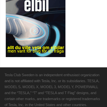
Tesla Club Sweden is an independent enthusiast organization
and is not affiliated with Tesla, Inc. or its subsidiaries. TESLA,
MODEL S, MODEL X, MODEL 3, MODEL Y, POWERWALL
and the “TESLA,” “T” and “TESLA and T Flag” designs, and
certain other marks, are trademarks or registered trademarks
of Tesla, Inc. in the United States and other countries.