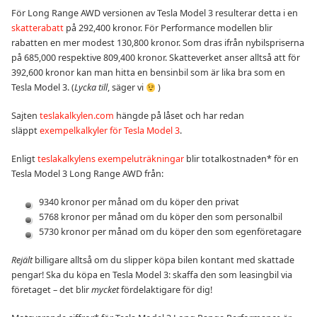
För Long Range AWD versionen av Tesla Model 3 resulterar detta i en
skatterabatt
på 292,400 kronor. För Performance modellen blir
rabatten en mer modest 130,800 kronor. Som dras ifrån nybilspriserna
på 685,000 respektive 809,400 kronor. Skatteverket anser alltså att för
392,600 kronor kan man hitta en bensinbil som är lika bra som en
Tesla Model 3. (
Lycka till
, säger vi
)
Sajten
teslakalkylen.com
hängde på låset och har redan
släppt
exempelkalkyler för Tesla Model 3
.
Enligt
teslakalkylens exempeluträkningar
blir totalkostnaden* för en
Tesla Model 3 Long Range AWD från:
9340 kronor per månad om du köper den privat
5768 kronor per månad om du köper den som personalbil
5730 kronor per månad om du köper den som egenföretagare
Rejält
billigare alltså om du slipper köpa bilen kontant med skattade
pengar! Ska du köpa en Tesla Model 3: skaffa den som leasingbil via
företaget – det blir
mycket
fördelaktigare för dig!