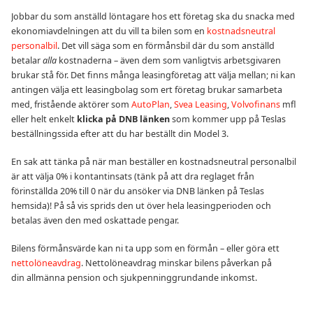
Jobbar du som anställd löntagare hos ett företag ska du snacka med
ekonomiavdelningen att du vill ta bilen som en
kostnadsneutral
personalbil
. Det vill säga som en förmånsbil där du som anställd
betalar
alla
kostnaderna – även dem som vanligtvis arbetsgivaren
brukar stå för. Det finns många leasingföretag att välja mellan; ni kan
antingen välja ett leasingbolag som ert företag brukar samarbeta
med, fristående aktörer som
AutoPlan
,
Svea Leasing
,
Volvofinans
mfl
eller helt enkelt
klicka på DNB länken
som kommer upp på Teslas
beställningssida efter att du har beställt din Model 3.
En sak att tänka på när man beställer en kostnadsneutral personalbil
är att välja 0% i kontantinsats (tänk på att dra reglaget från
förinställda 20% till 0 när du ansöker via DNB länken på Teslas
hemsida)! På så vis sprids den ut över hela leasingperioden och
betalas även den med oskattade pengar.
Bilens förmånsvärde kan ni ta upp som en förmån – eller göra ett
nettolöneavdrag
. Nettolöneavdrag minskar bilens påverkan på
din allmänna pension och sjukpenninggrundande inkomst.