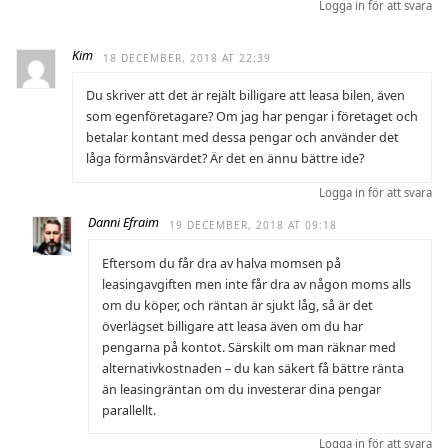
Logga in för att svara
Kim
18 DECEMBER, 2018 AT 22:39
Du skriver att det är rejält billigare att leasa bilen, även
som egenföretagare? Om jag har pengar i företaget och
betalar kontant med dessa pengar och använder det
låga förmånsvärdet? Är det en ännu bättre ide?
Logga in för att svara
Danni Efraim
19 DECEMBER, 2018 AT 09:18
Eftersom du får dra av halva momsen på
leasingavgiften men inte får dra av någon moms alls
om du köper, och räntan är sjukt låg, så är det
överlägset billigare att leasa även om du har
pengarna på kontot. Särskilt om man räknar med
alternativkostnaden – du kan säkert få bättre ränta
än leasingräntan om du investerar dina pengar
parallellt.
Logga in för att svara