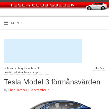
MENU
«
Tesla har börjat montera CCS
Leif 6 år
»
kontakt på sina Superchargers
Tesla Model 3 förmånsvärden
By
Tibor Blomhäll
|
18 december, 2018
|