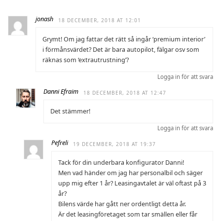
jonash
18 DECEMBER, 2018 AT 12:01
Grymt! Om jag fattar det rätt så ingår ‘premium interior’
i förmånsvärdet? Det är bara autopilot, fälgar osv som
räknas som ‘extrautrustning’?
Logga in för att svara
Danni Efraim
18 DECEMBER, 2018 AT 12:47
Det stämmer!
Logga in för att svara
Pefreli
19 DECEMBER, 2018 AT 19:37
Tack för din underbara konfigurator Danni!
Men vad händer om jag har personalbil och säger
upp mig efter 1 år? Leasingavtalet är väl oftast på 3
år?
Bilens värde har gått ner ordentligt detta år.
Är det leasingföretaget som tar smällen eller får