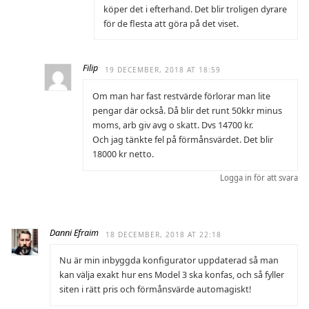
köper det i efterhand. Det blir troligen dyrare
för de flesta att göra på det viset.
Filip
19 DECEMBER, 2018 AT 18:59
Om man har fast restvärde förlorar man lite
pengar där också. Då blir det runt 50kkr minus
moms, arb giv avg o skatt. Dvs 14700 kr.
Och jag tänkte fel på förmånsvärdet. Det blir
18000 kr netto.
Logga in för att svara
Danni Efraim
18 DECEMBER, 2018 AT 22:18
Nu är min inbyggda konfigurator uppdaterad så man
kan välja exakt hur ens Model 3 ska konfas, och så fyller
siten i rätt pris och förmånsvärde automagiskt!