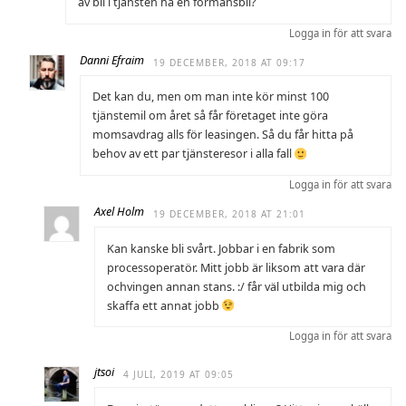
av bil i tjänsten ha en förmånsbil?
Logga in för att svara
Danni Efraim
19 DECEMBER, 2018 AT 09:17
Det kan du, men om man inte kör minst 100
tjänstemil om året så får företaget inte göra
momsavdrag alls för leasingen. Så du får hitta på
behov av ett par tjänsteresor i alla fall
Logga in för att svara
Axel Holm
19 DECEMBER, 2018 AT 21:01
Kan kanske bli svårt. Jobbar i en fabrik som
processoperatör. Mitt jobb är liksom att vara där
ochvingen annan stans. :/ får väl utbilda mig och
skaffa ett annat jobb
Logga in för att svara
jtsoi
4 JULI, 2019 AT 09:05