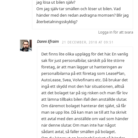
jag lösa ut bilen själv?
Om jag själv tar smällen och löser ut bilen. Vad
händer med den redan avdragna momsen? Blir jag
återbetalningsskyldig?
Logga in för att svara
Danni Efraim
21 DECEMBER, 2018 AT 09:51
Det finns lite olika upplägg för det här. En vanlig
sak för just personalbilar, särskilt på lite större
företag, är att man lägger ut hanteringen av
personalbilarna på ett företag som LeasePlan,
AutoLease, Svea, Volvofinans etc. Då brukar det
ingå ett skydd mot den här situationen, alltså
att det bolaget tar på sig risken och man får lov
att lämna tillbaks bilen ifall den anställde slutar.
Om däremot bolaget hanterar det självt, så får
man se upp lite. Då kan man se till att ha skrivit
ett avtal med den anställde om vad som händer
när denne slutar. Om man inte har något
sådant avtal, så faller smällen på bolaget.