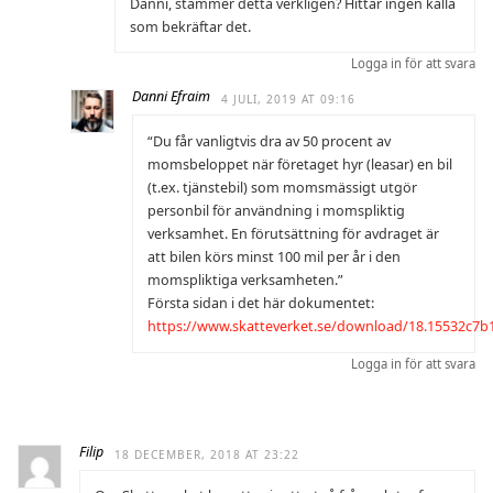
Danni, stämmer detta verkligen? Hittar ingen källa
som bekräftar det.
Logga in för att svara
Danni Efraim
4 JULI, 2019 AT 09:16
“Du får vanligtvis dra av 50 procent av
momsbeloppet när företaget hyr (leasar) en bil
(t.ex. tjänstebil) som momsmässigt utgör
personbil för användning i momspliktig
verksamhet. En förutsättning för avdraget är
att bilen körs minst 100 mil per år i den
momspliktiga verksamheten.”
Första sidan i det här dokumentet:
https://www.skatteverket.se/download/18.15532c7
Logga in för att svara
Filip
18 DECEMBER, 2018 AT 23:22