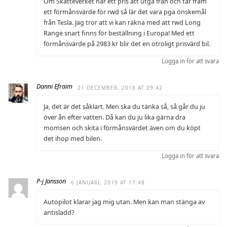
Om Skatteverket har ett pris att utgå från och tar fram
ett förmånsvärde för rwd så lär det vara pga önskemål
från Tesla. Jag tror att vi kan räkna med att rwd Long
Range snart finns för beställning i Europa! Med ett
förmånsvärde på 2983 kr blir det en otroligt prisvärd bil.
Logga in för att svara
Danni Efraim
21 DECEMBER, 2018 AT 09:42
Ja, det är det såklart. Men ska du tänka så, så går du ju
över ån efter vatten. Då kan du ju lika gärna dra
momsen och skita i förmånsvärdet även om du köpt
det ihop med bilen.
Logga in för att svara
P-j Jansson
6 JANUARI, 2019 AT 17:48
Autopilot klarar jag mig utan. Men kan man stänga av
antisladd?