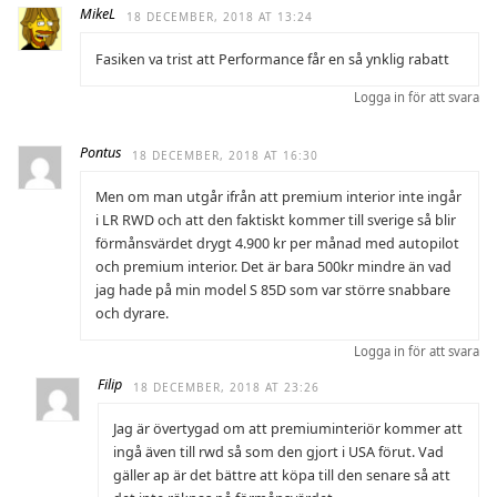
MikeL
18 DECEMBER, 2018 AT 13:24
Fasiken va trist att Performance får en så ynklig rabatt
Logga in för att svara
Pontus
18 DECEMBER, 2018 AT 16:30
Men om man utgår ifrån att premium interior inte ingår
i LR RWD och att den faktiskt kommer till sverige så blir
förmånsvärdet drygt 4.900 kr per månad med autopilot
och premium interior. Det är bara 500kr mindre än vad
jag hade på min model S 85D som var större snabbare
och dyrare.
Logga in för att svara
Filip
18 DECEMBER, 2018 AT 23:26
Jag är övertygad om att premiuminteriör kommer att
ingå även till rwd så som den gjort i USA förut. Vad
gäller ap är det bättre att köpa till den senare så att