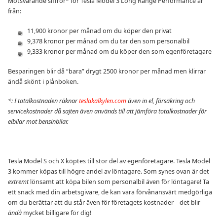
Motsvarande siffror* för Tesla Model 3 Long Range Performance är
från:
11,900 kronor per månad om du köper den privat
9,378 kronor per månad om du tar den som personalbil
9,333 kronor per månad om du köper den som egenföretagare
Besparingen blir då “bara” drygt 2500 kronor per månad men klirrar
ändå skönt i plånboken.
*: I totalkostnaden räknar
teslakalkylen.com
även in el, försäkring och
servicekostnader
då sajten även används till att jämföra totalkostnader för
elbilar mot bensinbilar.
Tesla Model S och X köptes till stor del av egenföretagare. Tesla Model
3 kommer köpas till högre andel av löntagare. Som synes ovan är det
extremt
lönsamt att köpa bilen som personalbil även för löntagare! Ta
ett snack med din arbetsgivare, de kan vara förvånansvärt medgörliga
om du berättar att du står även för företagets kostnader – det blir
ändå
mycket billigare för dig!