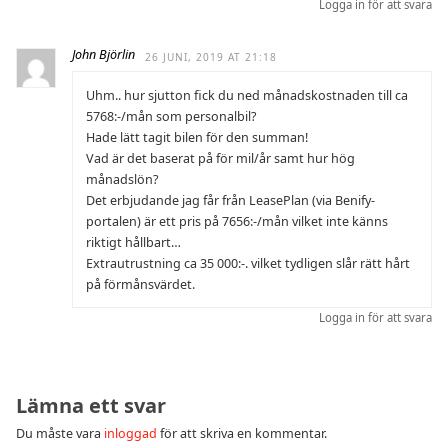
Logga in för att svara
John Björlin
26 JUNI, 2019 AT 21:18
Uhm.. hur sjutton fick du ned månadskostnaden till ca
5768:-/mån som personalbil?
Hade lätt tagit bilen för den summan!
Vad är det baserat på för mil/år samt hur hög
månadslön?
Det erbjudande jag får från LeasePlan (via Benify-
portalen) är ett pris på 7656:-/mån vilket inte känns
riktigt hållbart…
Extrautrustning ca 35 000:-. vilket tydligen slår rätt hårt
på förmånsvärdet.
Logga in för att svara
Lämna ett svar
Du måste vara
inloggad
för att skriva en kommentar.