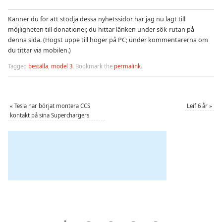
Känner du för att stödja dessa nyhetssidor har jag nu lagt till
möjligheten till donationer, du hittar länken under sök-rutan på
denna sida. (Högst uppe till höger på PC; under kommentarerna om
du tittar via mobilen.)
Tagged
beställa
,
model 3
.
Bookmark the
permalink
.
«
Tesla har börjat montera CCS
Leif 6 år
»
kontakt på sina Superchargers