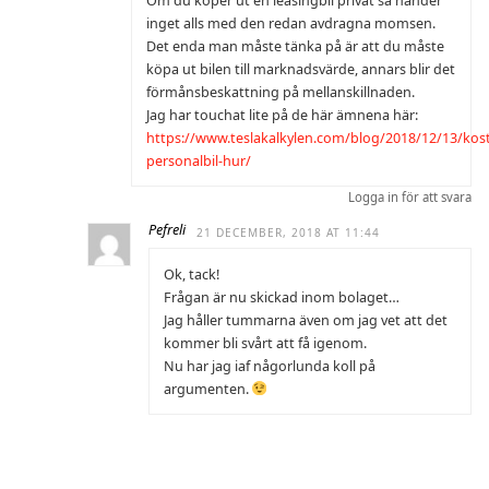
Om du köper ut en leasingbil privat så händer
inget alls med den redan avdragna momsen.
Det enda man måste tänka på är att du måste
köpa ut bilen till marknadsvärde, annars blir det
förmånsbeskattning på mellanskillnaden.
Jag har touchat lite på de här ämnena här:
https://www.teslakalkylen.com/blog/2018/12/13/kos
personalbil-hur/
Logga in för att svara
Pefreli
21 DECEMBER, 2018 AT 11:44
Ok, tack!
Frågan är nu skickad inom bolaget…
Jag håller tummarna även om jag vet att det
kommer bli svårt att få igenom.
Nu har jag iaf någorlunda koll på
argumenten.