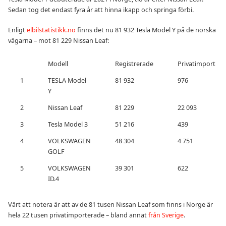
Sedan tog det endast fyra år att hinna ikapp och springa förbi.
Enligt
elbilstatistikk.no
finns det nu 81 932 Tesla Model Y på de norska
vägarna – mot 81 229 Nissan Leaf:
Modell
Registrerade
Privatimport
1
TESLA Model
81 932
976
Y
2
Nissan Leaf
81 229
22 093
3
Tesla Model 3
51 216
439
4
VOLKSWAGEN
48 304
4 751
GOLF
5
VOLKSWAGEN
39 301
622
ID.4
Värt att notera är att av de 81 tusen Nissan Leaf som finns i Norge är
hela 22 tusen privatimporterade – bland annat
från Sverige
.