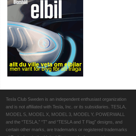
Tesla Club Sweden is an independent enthusiast organization
and is not affiliated with Tesla, Inc. or its subsidiaries. TESLA,
MODEL S, MODEL X, MODEL 3, MODEL Y, POWERWALL
and the “TESLA,” “T” and “TESLA and T Flag” designs, and
certain other marks, are trademarks or registered trademarks