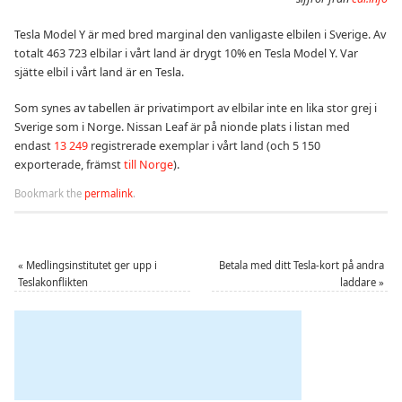
Tesla Model Y är med bred marginal den vanligaste elbilen i Sverige. Av
totalt 463 723 elbilar i vårt land är drygt 10% en Tesla Model Y. Var
sjätte elbil i vårt land är en Tesla.
Som synes av tabellen är privatimport av elbilar inte en lika stor grej i
Sverige som i Norge. Nissan Leaf är på nionde plats i listan med
endast
13 249
registrerade exemplar i vårt land (och 5 150
exporterade, främst
till Norge
).
Bookmark the
permalink
.
«
Medlingsinstitutet ger upp i
Betala med ditt Tesla-kort på andra
Teslakonflikten
laddare
»