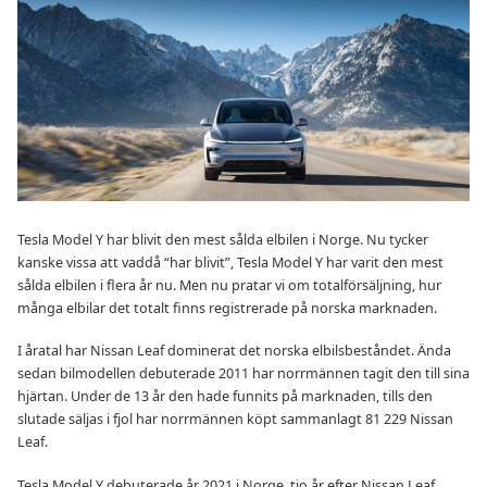
Tesla Model Y har blivit den mest sålda elbilen i Norge. Nu tycker
kanske vissa att vaddå “har blivit”, Tesla Model Y har varit den mest
sålda elbilen i flera år nu. Men nu pratar vi om totalförsäljning, hur
många elbilar det totalt finns registrerade på norska marknaden.
I åratal har Nissan Leaf dominerat det norska elbilsbeståndet. Ända
sedan bilmodellen debuterade 2011 har norrmännen tagit den till sina
hjärtan. Under de 13 år den hade funnits på marknaden, tills den
slutade säljas i fjol har norrmännen köpt sammanlagt 81 229 Nissan
Leaf.
Tesla Model Y debuterade år 2021 i Norge, tio år efter Nissan Leaf.