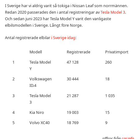
I Sverige har vi aldrig varit så tokiga i Nissan Leaf som norrmännen.
Redan 2020 passerades den i antal registreringar av
Tesla Model 3
.
Och sedan juni 2023 har Tesla Model Y varit den vanligaste
elbilsmodellen i Sverige. Långt före Norge.
Antal registrerade elbilar
i Sverige idag
:
Modell
Registrerade
Privatimport
1
Tesla Model
47 128
260
Y
2
Volkswagen
30 444
18
ID.4
3
Tesla Model
21 287
1 035
3
4
Kia Niro
19 003
15
5
Volvo XC40
18 769
9
siffror från
car.info