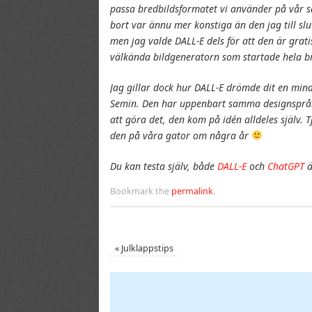
passa bredbildsformatet vi använder på vår sa
bort var ännu mer konstiga än den jag till slu
men jag valde DALL-E dels för att den är grat
välkända bildgeneratorn som startade hela b
Jag gillar dock hur DALL-E drömde dit en mindr
Semin. Den har uppenbart samma designspråk 
att göra det, den kom på idén alldeles själv. T
den på våra gator om några år
Du kan testa själv, både
DALL-E
och
ChatGPT
ä
Bookmark the
permalink
.
«
Julklappstips