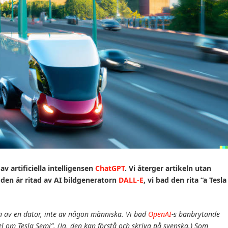
av artificiella intelligensen
ChatGPT
. Vi återger artikeln utan
, den är ritad av AI bildgeneratorn
DALL-E
, vi bad den rita “a Tesla
ven av en dator, inte av någon människa.
Vi bad
OpenAI
-s banbrytande
kel om Tesla Semi”. (Ja, den kan förstå och skriva på svenska.) Som