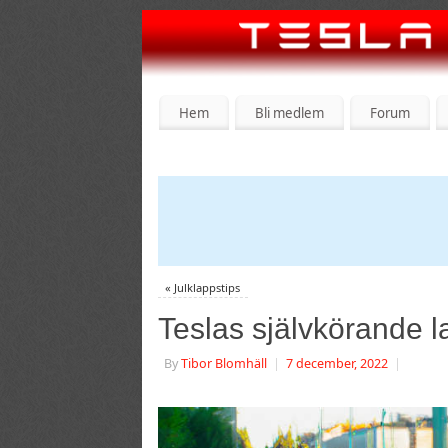
Hem
Bli medlem
Forum
«
Julklappstips
Teslas självkörande la
By
Tibor Blomhäll
|
7 december, 2022
|