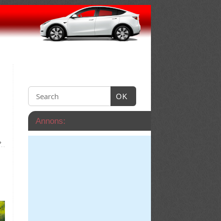
OK
Annons:
»