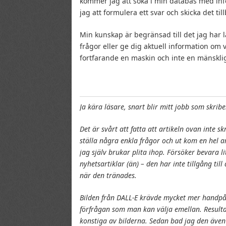
kommer jag att söka i min databas med inf
jag att formulera ett svar och skicka det til
Min kunskap är begränsad till det jag har l
frågor eller ge dig aktuell information om v
fortfarande en maskin och inte en mänskli
Ja kära läsare, snart blir mitt jobb som skrib
Det är svårt att fatta att artikeln ovan inte 
ställa några enkla frågor och ut kom en hel ar
jag själv brukar plita ihop. Försöker bevara l
nyhetsartiklar (än) – den har inte tillgång ti
när den tränades.
Bilden från DALL-E krävde mycket mer handpålä
förfrågan som man kan välja emellan. Resulta
konstiga av bilderna. Sedan bad jag den även 