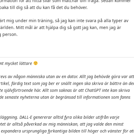
ormation för att hitta svar som matchar din fråga. Sedan kommer
lbaka till dig så att du kan få det du behöver.
ärt mig under min träning, så jag kan inte svara på alla typer av
ärlden. Mitt mål är att hjälpa dig så gott jag kan, men jag är
g person.
ent mycket lättare
skrevs av någon människa utan av en dator. Allt jag behövde göra var at
tikel, färdig text som jag ber er snällt ingen ska skriva är bättre än d
ite självförtroende här. Allt som saknas är att ChatGPT inte kan skriva
ll de senaste nyheterna utan är begränsad till informationen som fanns
ggning. DALL-E genererar alltid fyra olika bilder utifrån varje
tet är alltså påverkad av mig människan, att jag valde den minst
expandera ursprungliga fyrkantiga bilden till höger och vänster för at