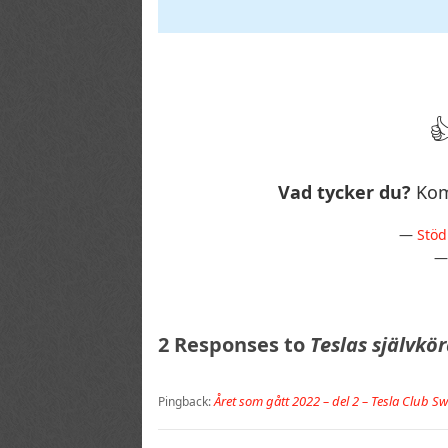
Vad tycker du?
Kom
—
Stöd
2 Responses to
Teslas självkör
Året som gått 2022 – del 2 – Tesla Club S
Pingback: