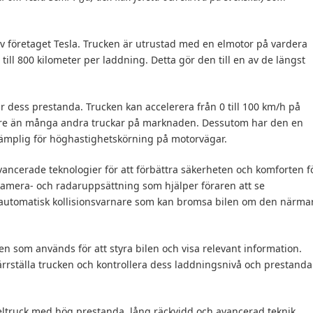
av företaget Tesla. Trucken är utrustad med en elmotor på vardera
till 800 kilometer per laddning. Detta gör den till en av de längst
r dess prestanda. Trucken kan accelerera från 0 till 100 km/h på
bbare än många andra truckar på marknaden. Dessutom har den en
lämplig för höghastighetskörning på motorvägar.
ancerade teknologier för att förbättra säkerheten och komforten f
kamera- och radaruppsättning som hjälper föraren att se
automatisk kollisionsvarnare som kan bromsa bilen om den närma
en som används för att styra bilen och visa relevant information.
rrställa trucken och kontrollera dess laddningsnivå och prestanda
v eltruck med hög prestanda, lång räckvidd och avancerad teknik.