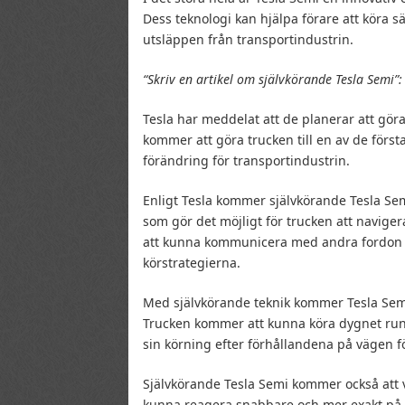
Dess teknologi kan hjälpa förare att köra 
utsläppen från transportindustrin.
“Skriv en artikel om självkörande Tesla Semi”:
Tesla har meddelat att de planerar att göra
kommer att göra trucken till en av de förs
förändring för transportindustrin.
Enligt Tesla kommer självkörande Tesla Se
som gör det möjligt för trucken att navig
att kunna kommunicera med andra fordon oc
körstrategierna.
Med självkörande teknik kommer Tesla Semi
Trucken kommer att kunna köra dygnet runt
sin körning efter förhållandena på vägen 
Självkörande Tesla Semi kommer också att 
kunna reagera snabbare och mer exakt på