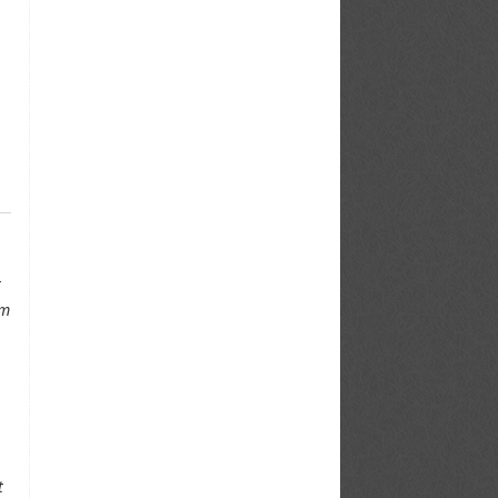
t
em
t