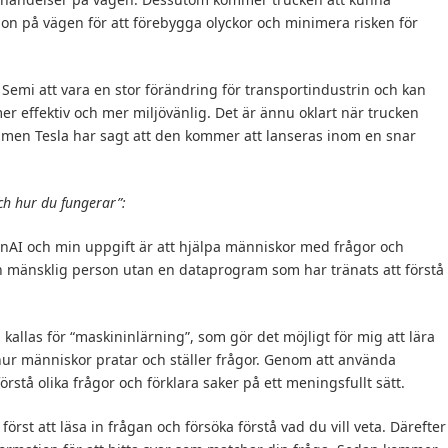
n på vägen för att förebygga olyckor och minimera risken för
 Semi att vara en stor förändring för transportindustrin och kan
 mer effektiv och mer miljövänlig. Det är ännu oklart när trucken
, men Tesla har sagt att den kommer att lanseras inom en snar
ch hur du fungerar”:
penAI och min uppgift är att hjälpa människor med frågor och
 en mänsklig person utan en dataprogram som har tränats att förstå
kallas för “maskininlärning”, som gör det möjligt för mig att lära
hur människor pratar och ställer frågor. Genom att använda
rstå olika frågor och förklara saker på ett meningsfullt sätt.
först att läsa in frågan och försöka förstå vad du vill veta. Därefter