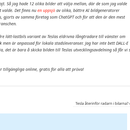
jt. Så jag hade 12 olika bilder att välja mellan, där de som jag valde
t valde. Det finns nu
en uppsjö
av olika, bättre AI bildgeneratorer
is, gjorts av samma företag som ChatGPT och för att den är den mest
ranschen.
e lätt-lastbils variant av Teslas eldrivna långtradare till vänster om
men är anpassad för lokala stadsleveranser. Jag har inte bett DALL-E
ja,
det är bara å skicka bilden till Teslas utvecklingsavdelning så får vi 
r tillgängliga online, gratis för alla att pröva!
Tesla återinför radarn i bilarna?