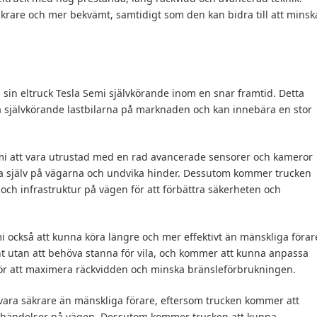
säkrare och mer bekvämt, samtidigt som den kan bidra till att minsk
 sin eltruck Tesla Semi självkörande inom en snar framtid. Detta
ta självkörande lastbilarna på marknaden och kan innebära en stor
mi att vara utrustad med en rad avancerade sensorer och kameror
era själv på vägarna och undvika hinder. Dessutom kommer trucken
h infrastruktur på vägen för att förbättra säkerheten och
 också att kunna köra längre och mer effektivt än mänskliga förar
 utan att behöva stanna för vila, och kommer att kunna anpassa
för att maximera räckvidden och minska bränsleförbrukningen.
vara säkrare än mänskliga förare, eftersom trucken kommer att
 händelser på vägen. Dessutom kommer trucken att kunna