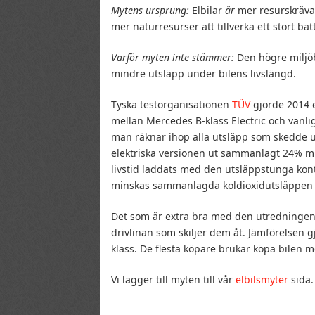
Mytens ursprung:
Elbilar
är
mer resurskrävand
mer naturresurser att tillverka ett stort bat
Varför myten inte stämmer:
Den högre miljöb
mindre utsläpp under bilens livslängd.
Tyska testorganisationen
TÜV
gjorde 2014
mellan Mercedes B-klass Electric och vanli
man räknar ihop alla utsläpp som skedde un
elektriska versionen ut sammanlagt 24% mi
livstid laddats med den utsläppstunga kont
minskas sammanlagda koldioxidutsläppen
Det som är extra bra med den utredningen är
drivlinan som skiljer dem åt. Jämförelsen
klass. De flesta köpare brukar köpa bilen 
Vi lägger till myten till vår
elbilsmyter
sida.