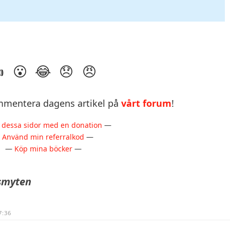
mentera dagens artikel på
vårt forum
!
 dessa sidor med en donation
—
—
Använd min referralkod
—
—
Köp mina böcker
—
gsmyten
7:36