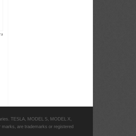
ra
bsidiaries. TESLA, MODEL S, MODEL X,
arks, are trademarks or registered