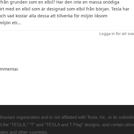
 från grunden som en elbil? Har den inte en massa onödiga
rt med en elbil som är designad som elbil från början. Tesla har
och vad kostar alla dessa att tillverka för miljön liksom
miljön etc…
Logga in för att sva
kommentar.
usiast organization and is not affiliated with Tesla, Inc. or its su
TESLA,” “T” and “TESLA and T Flag” designs, and certain other m
tates and other countries.