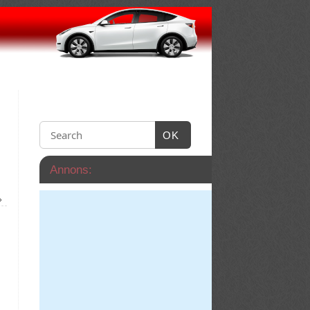
OK
Annons:
»