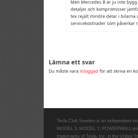
Men Mercedes B är ju inte bygg
detaljer och kompromisser jämfö
tex rejält mindre delar i bilarna 
servicekostnader som påverkar 
Lämna ett svar
Du måste vara
inloggad
för att skriva en 
Tesla Club Sweden is an independent enth
MODEL 3, MODEL Y, POWERWALL and the “
trademarks of Tesla, Inc. in the United S