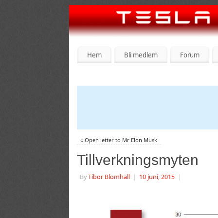
Hem
Bli medlem
Forum
«
Open letter to Mr Elon Musk
Tillverkningsmyten
By
Tibor Blomhäll
|
10 juni, 2015
|