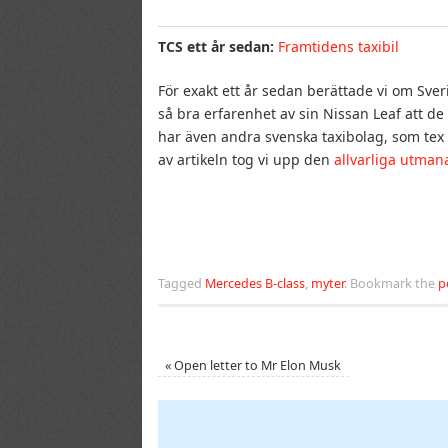
TCS ett år sedan:
Framtidens taxibil
För exakt ett år sedan berättade vi om Sveri
så bra erfarenhet av sin Nissan Leaf att de
har även andra svenska taxibolag, som tex
av artikeln tog vi upp den
allvarliga utmana
Tagged
Mercedes B-class
,
myter
.
Bookmark the
p
«
Open letter to Mr Elon Musk