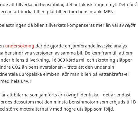
e att tillverka än bensinbilar, det är faktiskt ingen myt. Det går å
teri än att bocka till en plåt till en tom bensintank. MEN:
elastningen då bilen tillverkats kompenseras mer än väl av
rejält
 en
undersökning
där de gjorde en jämförande livscykelanalys
ga bensindrivna versionen av samma bil. De kom fram till att om
der bilens tillverkning, 16,000 körda mil och skrotning släpper
ndre CO2 än bensinversionen – trots att den under sin
inentala Europeiska elmixen. Kör man bilen på vattenkrafts-el
 med hela 64%!
 att bilarna som jämförts är i övrigt identiska – det är endast
 gjordes dessutom mot den minsta bensinmotorn som erbjuds till B-
med större motoralternativ med högre utsläpp som följd.