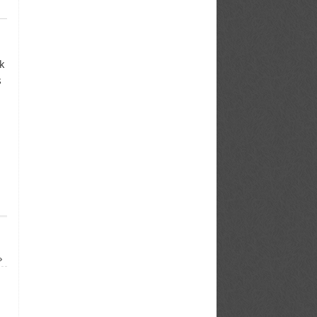
k
s
»