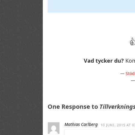
Vad tycker du?
Kom
—
Stöd
One Response to
Tillverknin
Mathias Carlberg
10 JUNI, 2015 AT 0