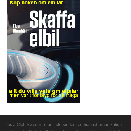
Tesla Club Sweden is an independent enthusiast organization