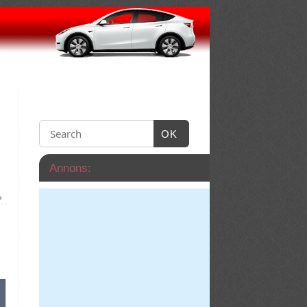
OK
Annons:
»