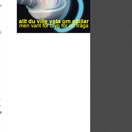
ar
i
n
–
te