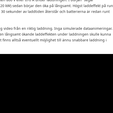
20 kW) sedan börjar den öka på långsamt. Högst laddeffekt på run
a 30 sekunder av laddtiden återstår och batterierna är redan runt
tig video från en riktig laddning. Inga simulerade dataanimeringar.
. Den långsamt ökande laddeffekten under laddningen skulle kunna
t finns alltså eventuellt möjlighet till ännu snabbare laddning i