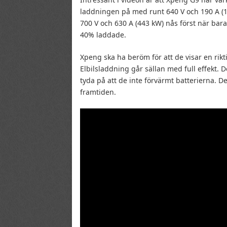
laddningen på med runt 640 V och 190 A (1
700 V och 630 A (443 kW) nås först när bar
40% laddade.
Xpeng ska ha beröm för att de visar en rik
Elbilsladdning går sällan med full effekt
tyda på att de inte förvärmt batterierna. De
framtiden.