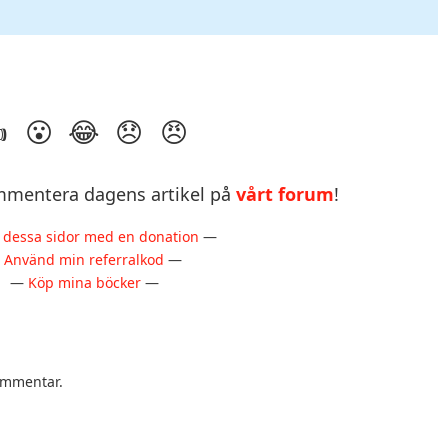
mentera dagens artikel på
vårt forum
!
 dessa sidor med en donation
—
—
Använd min referralkod
—
—
Köp mina böcker
—
kommentar.