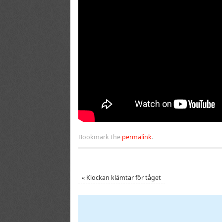
Bookmark the
permalink
.
«
Klockan klämtar för tåget