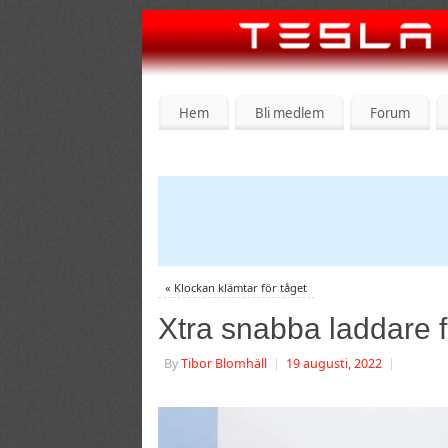
Hem
Bli medlem
Forum
«
Klockan klämtar för tåget
Xtra snabba laddare 
By
Tibor Blomhäll
|
19 augusti, 2022
|