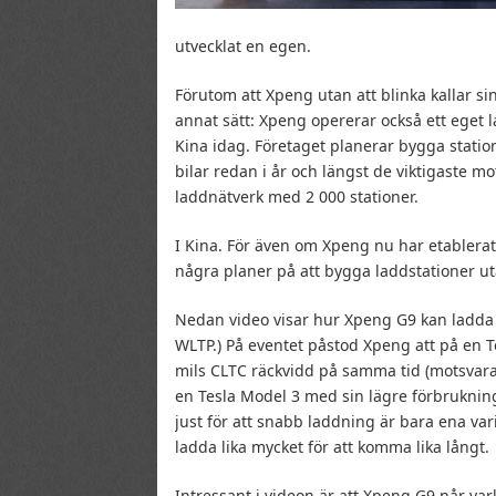
utvecklat en egen.
Förutom att Xpeng utan att blinka kallar s
annat sätt: Xpeng opererar också ett eget 
Kina idag. Företaget planerar bygga station
bilar redan i år och längst de viktigaste mot
laddnätverk med 2 000 stationer.
I Kina. För även om Xpeng nu har etablerat 
några planer på att bygga laddstationer ut
Nedan video visar hur Xpeng G9 kan ladda 
WLTP.) På eventet påstod Xpeng att på en 
mils CLTC räckvidd på samma tid (motsvar
en Tesla Model 3 med sin lägre förbruknin
just för att snabb laddning är bara ena va
ladda lika mycket för att komma lika långt.
Intressant i videon är att Xpeng G9 når var