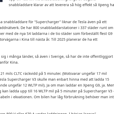
snabbladdare klarar av att leverera så hög effekt så Xpeng h
ina snabbladdare för “Supercharger” liknar de Tesla även på ett
laddnätverk. De har 800 snabbladdarstationer i 337 städer runt om 
er med de nya S4 laddarna i de tio städer som förbeställt flest G9
orvägarna i Kina till nästa år. Till 2025 planerar de ha ett
sig i många länder, så även i Sverige, så har de inte offentliggjort
anför Kina.
21 mils CLTC räckvidd på 5 minuter. (Motsvarar ungefär 17 mil
Tesla Supercharger V3 skulle man enbart hinna med att ladda 15
ande ungefär 12 WLTP mil). Ja om man laddar en Xpeng G9, ja. Me
g kan ladda upp till 16 WLTP mil på 5 minuter på Supercharger V3 
riabeln i ekvationen. Om bilen har låg förbrukning behöver man in
ken 800 V eller 670 A under laddningen. I början “segar”