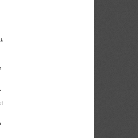
på
m
,
et
i