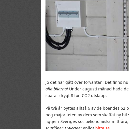
Jo det har gått över förväntan! Det finns n
alla bilarna!
Under augusti månad hade de la
sparar drygt 8 ton CO2 utsläpp.
På två år byttes alltså 6 av de boendes 62 b
nog majoriteten av dem som skaffat ny bil
ligger i Sveriges socioekonomiska mittfåra
snittlönen i Sverige”
enligt
hitta.se