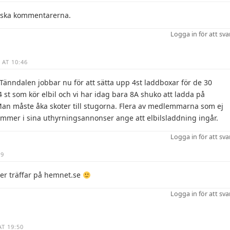
tiska kommentarerna.
Logga in för att sva
 AT 10:46
Tänndalen jobbar nu för att sätta upp 4st laddboxar för de 30
st som kör elbil och vi har idag bara 8A shuko att ladda på
 Man måste åka skoter till stugorna. Flera av medlemmarna som ej
kommer i sina uthyrningsannonser ange att elbilsladdning ingår.
Logga in för att sva
39
fler träffar på hemnet.se
Logga in för att sva
T 19:50