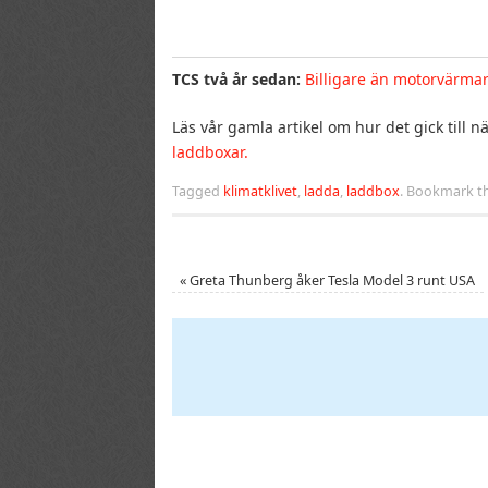
TCS två år sedan:
Billigare än motorvärma
Läs vår gamla artikel om hur det gick till
laddboxar.
Tagged
klimatklivet
,
ladda
,
laddbox
.
Bookmark t
«
Greta Thunberg åker Tesla Model 3 runt USA