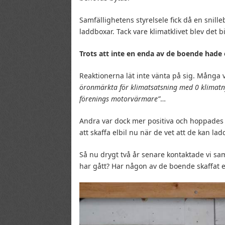
Samfällighetens styrelsele fick då en snilleb
laddboxar. Tack vare klimatklivet blev det b
Trots att inte en enda av de boende hade e
Reaktionerna lät inte vänta på sig. Många 
öronmärkta för klimatsatsning med 0 klimatn
förenings motorvärmare”
…
Andra var dock mer positiva och hoppades p
att skaffa elbil nu när de vet att de kan l
Så nu drygt två år senare kontaktade vi sa
har gått? Har någon av de boende skaffat e