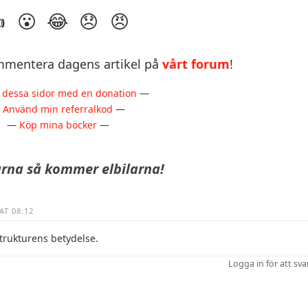
mentera dagens artikel på
vårt forum
!
 dessa sidor med en donation
—
—
Använd min referralkod
—
—
Köp mina böcker
—
rna så kommer elbilarna!
AT 08:12
strukturens betydelse.
Logga in för att sva