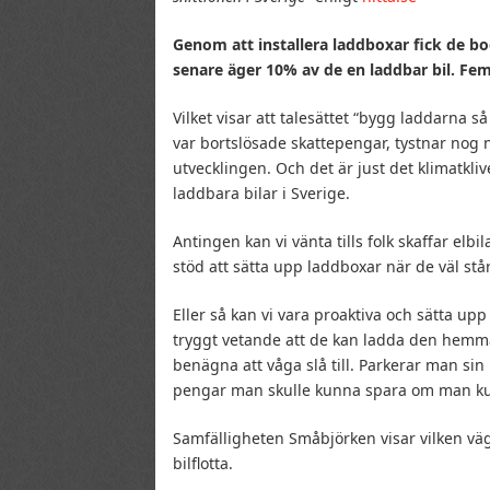
Genom att installera laddboxar fick de bo
senare äger 10% av de en laddbar bil. Fe
Vilket visar att talesättet “bygg laddarna så
var bortslösade skattepengar, tystnar nog 
utvecklingen. Och det är just det klimatklivet 
laddbara bilar i Sverige.
Antingen kan vi vänta tills folk skaffar elb
stöd att sätta upp laddboxar när de väl står
Eller så kan vi vara proaktiva och sätta upp 
tryggt vetande att de kan ladda den hemma 
benägna att våga slå till. Parkerar man sin
pengar man skulle kunna spara om man kund
Samfälligheten Småbjörken visar vilken väg 
bilflotta.