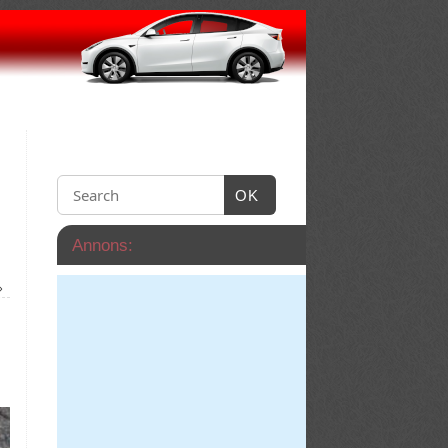
OK
Annons:
»