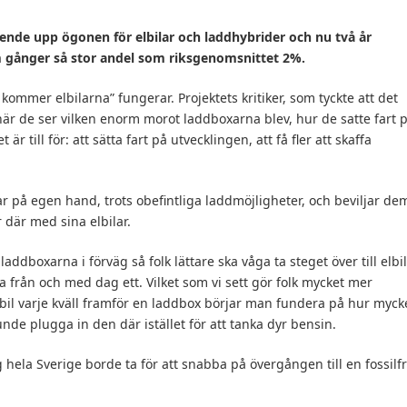
ende upp ögonen för elbilar och laddhybrider och nu två år
m gånger så stor andel som riksgenomsnittet 2%.
 kommer elbilarna” fungerar. Projektets kritiker, som tyckte att det
när de ser vilken enorm morot laddboxarna blev, hur de satte fart 
är till för: att sätta fart på utvecklingen, att få fler att skaffa
ilar på egen hand, trots obefintliga laddmöjligheter, och beviljar de
 där med sina elbilar.
laddboxarna i förväg så folk lättare ska våga ta steget över till elbil
från och med dag ett. Vilket som vi sett gör folk mycket mer
 bil varje kväll framför en laddbox börjar man fundera på hur myck
e plugga in den där istället för att tanka dyr bensin.
hela Sverige borde ta för att snabba på övergången till en fossilfr