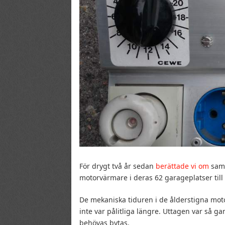
För drygt två år sedan
berättade vi om
samf
motorvärmare i deras 62 garageplatser til
De mekaniska tiduren i de ålderstigna moto
inte var pålitliga längre. Uttagen var så ga
behövas bytas.