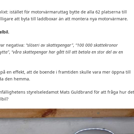
lixt: istället för motorvärmaruttag bytte de alla 62 platserna till
illigare att byta till laddboxar än att montera nya motorvärmare.
lbil.
var negativa:
“slöseri av skattepengar”
,
“100 000 skattekronor
ytta”
,
“våra skattepengar har gått till att betala en stor del av en
å en effekt, att de boende i framtiden skulle vara mer öppna till
adda den hemma.
mfällighetens styrelseledamot Mats Guldbrand för att fråga hur de
lbil?