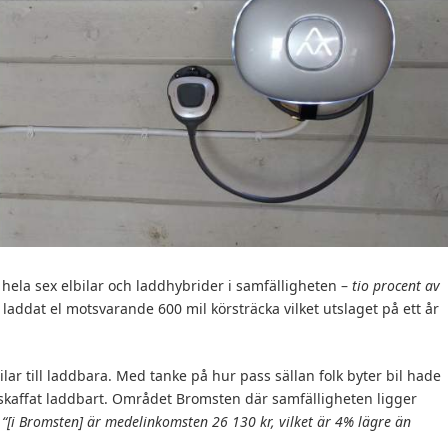
u hela sex elbilar och laddhybrider i samfälligheten –
tio procent av
ddat el motsvarande 600 mil körsträcka vilket utslaget på ett år
ilar till laddbara. Med tanke på hur pass sällan folk byter bil hade
 skaffat laddbart. Området Bromsten där samfälligheten ligger
,
“[i Bromsten] är medelinkomsten 26 130 kr, vilket är 4% lägre än