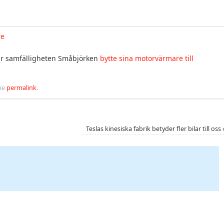
re
 när samfälligheten Småbjörken
bytte sina motorvärmare till
he
permalink
.
Teslas kinesiska fabrik betyder fler bilar till oss