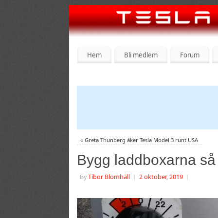
Hem
Bli medlem
Forum
«
Greta Thunberg åker Tesla Model 3 runt USA
Bygg laddboxarna så 
By
Tibor Blomhäll
|
2 oktober, 2019
|