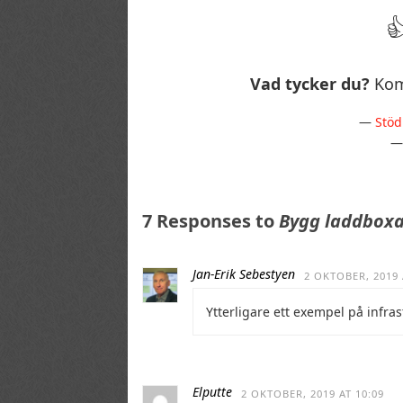
Vad tycker du?
Kom
—
Stöd
7 Responses to
Bygg laddboxa
Jan-Erik Sebestyen
2 OKTOBER, 2019 
Ytterligare ett exempel på infra
Elputte
2 OKTOBER, 2019 AT 10:09