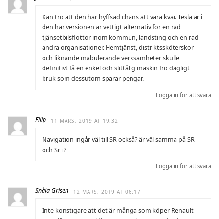
Kan tro att den har hyffsad chans att vara kvar. Tesla är i
den här versionen är vettigt alternativ för en rad
tjänsetbilsflottor inom kommun, landsting och en rad
andra organisationer. Hemtjänst, distriktssköterskor
och liknande mabulerande verksamheter skulle
definitivt få en enkel och slittålig maskin frö dagligt
bruk som dessutom sparar pengar.
Logga in för att svara
Filip
11 MARS, 2019 AT 19:32
Navigation ingår väl till SR också? är väl samma på SR
och Sr+?
Logga in för att svara
Snåla Grisen
12 MARS, 2019 AT 06:17
Inte konstigare att det är många som köper Renault