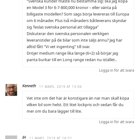
“Svenska kunder måste nu bestämma sig: ska jag köpa
en Model 3 för 6-7-800,000 kronor – eller vänta på
billigaste modellen? Som sägs börja levereras till Europa
om 6 månader. Plus två månaders båtleverans skyndar
sig Teslas svenska personal att tillägga”
Diskuterar den svenska personalen verkligen
leveranstider på de bilar som inte säljs ännu? Jag har
alltid fått “Vi vet ingenting” till svar.
Dröjer medium range lika länge (6+2) så börjar jag
panta burkar till en Long range redan nu istället..
Logga in för att svara
Kenneth
11 MARS, 2019 AT 13:06
Vet inte om det här är konstigare än när man skall köpa
vilken bil som helst. Ett litet lockpris och sedan får du
mer om du bara lägger till lite.
Logga in för att svara
JH
11 MARS, 2019 AT 14:52