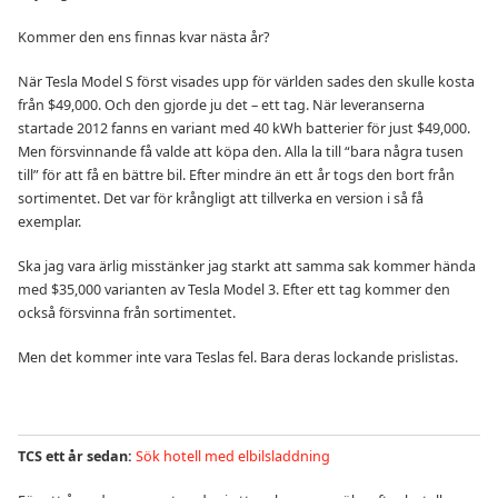
Kommer den ens finnas kvar nästa år?
När Tesla Model S först visades upp för världen sades den skulle kosta
från $49,000. Och den gjorde ju det – ett tag. När leveranserna
startade 2012 fanns en variant med 40 kWh batterier för just $49,000.
Men försvinnande få valde att köpa den. Alla la till “bara några tusen
till” för att få en bättre bil. Efter mindre än ett år togs den bort från
sortimentet. Det var för krångligt att tillverka en version i så få
exemplar.
Ska jag vara ärlig misstänker jag starkt att samma sak kommer hända
med $35,000 varianten av Tesla Model 3. Efter ett tag kommer den
också försvinna från sortimentet.
Men det kommer inte vara Teslas fel. Bara deras lockande prislistas.
TCS ett år sedan:
Sök hotell med elbilsladdning