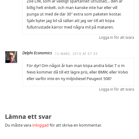
Zoe Life, som är väldigt spartanskt utrustad… den är
billig helt enkelt. och man kanske inte har eller vill
punga ut med de där 30″ extra som paketen kostar.
Själv byter jag bil så sällan att jag ser till att köpa
fullutrustade kärror med några mil på mätaren.
Logga in för att svara
Delphi Economics
12 MARS, 2019 AT 07:33
För dyr! Om något år kan man köpa andra bilar. T o m
Nevs kommer då till ett lägre pris, eller BMW, eller Volvo
eller varför inte en ny miljödiesel Peugeot 508?
Logga in för att svara
Lämna ett svar
Du måste vara
inloggad
för att skriva en kommentar.