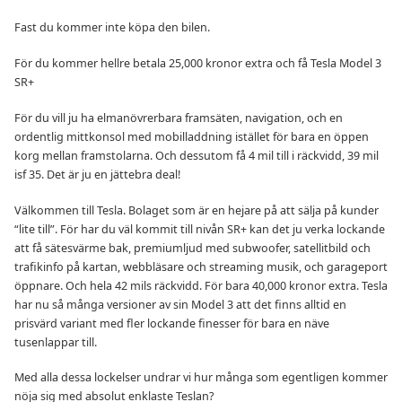
Fast du kommer inte köpa den bilen.
För du kommer hellre betala 25,000 kronor extra och få Tesla Model 3
SR+
För du vill ju ha elmanövrerbara framsäten, navigation, och en
ordentlig mittkonsol med mobilladdning istället för bara en öppen
korg mellan framstolarna. Och dessutom få 4 mil till i räckvidd, 39 mil
isf 35. Det är ju en jättebra deal!
Välkommen till Tesla. Bolaget som är en hejare på att sälja på kunder
“lite till”. För har du väl kommit till nivån SR+ kan det ju verka lockande
att få sätesvärme bak, premiumljud med subwoofer, satellitbild och
trafikinfo på kartan, webbläsare och streaming musik, och garageport
öppnare. Och hela 42 mils räckvidd. För bara 40,000 kronor extra. Tesla
har nu så många versioner av sin Model 3 att det finns alltid en
prisvärd variant med fler lockande finesser för bara en näve
tusenlappar till.
Med alla dessa lockelser undrar vi hur många som egentligen kommer
nöja sig med absolut enklaste Teslan?