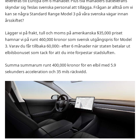
levereras till Europa om 6 månader. Plus två månaders båtleverans
skyndar sig Teslas svenska personal att tillägga. Frågan är alltså om vi
kan se några Standard Range Model 3 på våra svenska vägar innan
årsskiftet?
Lägger vi på frakt, tull och moms på amerikanska $35,000 priset
hamnar vi på runt 460,000 kronor som svensk utgångspris för Model
3. Varav du får tillbaka 60,000:- efter 6 månader när staten betalar ut
elbilsbonuset som tack för att du inte förpestar stadsluften.
Summa summarum runt 400,000 kronor för en elbil med 5.9
sekunders acceleration och 35 mils räckvidd.