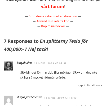
vårt forum
!
—
Stöd dessa sidor med en donation
—
—
Använd min referralkod
—
—
Köp mina böcker
—
7 Responses to
En splitterny Tesla för
400,000:- ? Nej tack!
kanylbullen
11 MARS, 2019 AT 09:58
SR+ blir det för min del. Eller möjligen SR++ om det inte
skiljer så mycket i förmånsvärde.
Logga in för att svara
disqus_vot2Z0epsw
11 MARS, 2019 AT 11:40