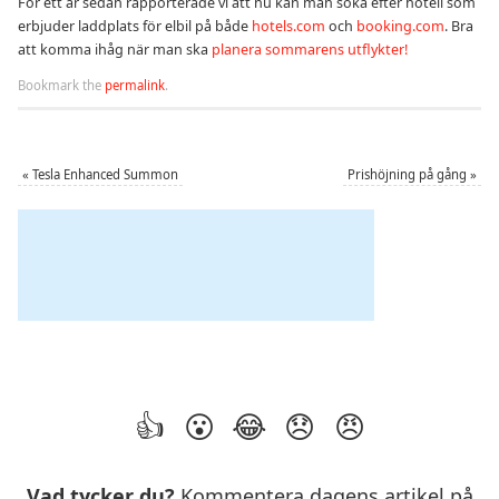
För ett år sedan rapporterade vi att nu kan man söka efter hotell som
erbjuder laddplats för elbil på både
hotels.com
och
booking.com
. Bra
att komma ihåg när man ska
planera sommarens utflykter!
Bookmark the
permalink
.
«
Tesla Enhanced Summon
Prishöjning på gång
»
Vad tycker du?
Kommentera dagens artikel på