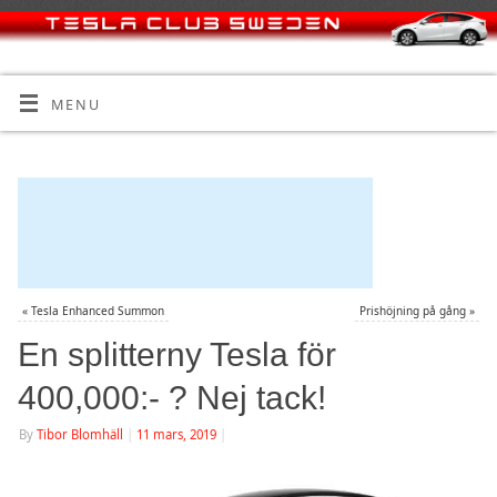
MENU
«
Tesla Enhanced Summon
Prishöjning på gång
»
En splitterny Tesla för
400,000:- ? Nej tack!
By
Tibor Blomhäll
|
11 mars, 2019
|