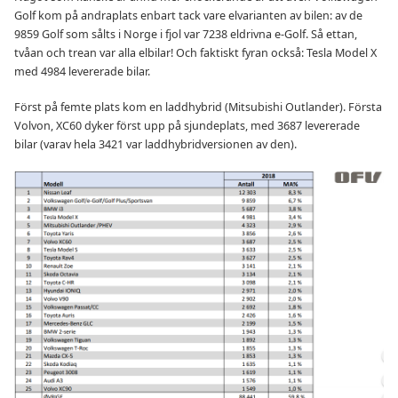
Golf kom på andraplats enbart tack vare elvarianten av bilen: av de
9859 Golf som sålts i Norge i fjol var 7238 eldrivna e-Golf. Så ettan,
tvåan och trean var alla elbilar! Och faktiskt fyran också: Tesla Model X
med 4984 levererade bilar.
Först på femte plats kom en laddhybrid (Mitsubishi Outlander). Första
Volvon, XC60 dyker först upp på sjundeplats, med 3687 levererade
bilar (varav hela 3421 var laddhybridversionen av den).