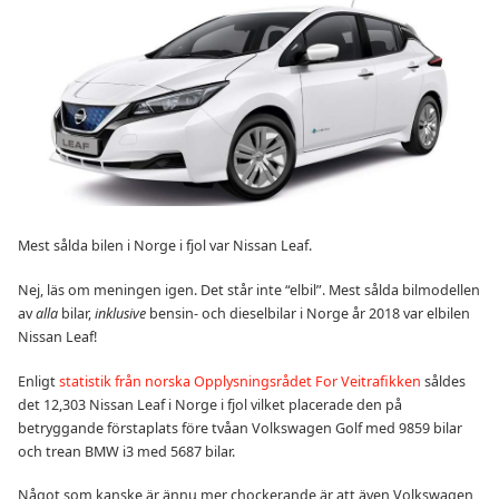
Mest sålda bilen i Norge i fjol var Nissan Leaf.
Nej, läs om meningen igen. Det står inte “elbil”. Mest sålda bilmodellen
av
alla
bilar,
inklusive
bensin- och dieselbilar i Norge år 2018 var elbilen
Nissan Leaf!
Enligt
statistik från norska Opplysningsrådet For Veitrafikken
såldes
det 12,303 Nissan Leaf i Norge i fjol vilket placerade den på
betryggande förstaplats före tvåan Volkswagen Golf med 9859 bilar
och trean BMW i3 med 5687 bilar.
Något som kanske är ännu mer chockerande är att även Volkswagen