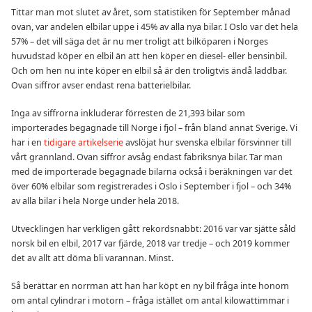
Tittar man mot slutet av året, som statistiken för September månad
ovan, var andelen elbilar uppe i 45% av alla nya bilar. I Oslo var det hela
57% – det vill säga det är nu mer troligt att bilköparen i Norges
huvudstad köper en elbil än att hen köper en diesel- eller bensinbil.
Och om hen nu inte köper en elbil så är den troligtvis ändå laddbar.
Ovan siffror avser endast rena batterielbilar.
Inga av siffrorna inkluderar förresten de 21,393 bilar som
importerades begagnade till Norge i fjol – från bland annat Sverige. Vi
har i en
tidigare artikelserie
avslöjat hur svenska elbilar försvinner till
vårt grannland. Ovan siffror avsåg endast fabriksnya bilar. Tar man
med de importerade begagnade bilarna också i beräkningen var det
över 60% elbilar som registrerades i Oslo i September i fjol – och 34%
av alla bilar i hela Norge under hela 2018.
Utvecklingen har verkligen gått rekordsnabbt: 2016 var var sjätte såld
norsk bil en elbil, 2017 var fjärde, 2018 var tredje – och 2019 kommer
det av allt att döma bli varannan. Minst.
Så berättar en norrman att han har köpt en ny bil fråga inte honom
om antal cylindrar i motorn – fråga istället om antal kilowattimmar i