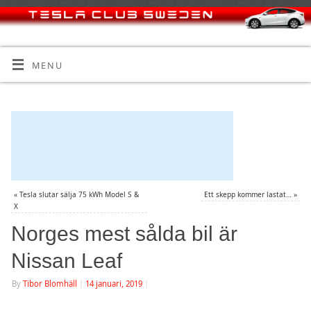
MENU
«
Tesla slutar sälja 75 kWh Model S &
Ett skepp kommer lastat…
»
X
Norges mest sålda bil är
Nissan Leaf
By
Tibor Blomhäll
|
14 januari, 2019
|