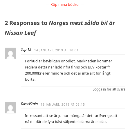
—
Köp mina böcker
—
2 Responses to
Norges mest sålda bil är
Nissan Leaf
Top 12
14 JANUARI, 2019 AT 10:01
Förbud är bevisligen onödigt. Marknaden kommer
reglera detta när laddinfra finns och BEV kostar fr.
200.000kr eller mindre och det är inte allt för långt
borta.
Logga in för att svara
DieselStain
19 JANUARI, 2019 AT 05:15
Intressant att se är ju hur många år det tar Sverige att
nå dit där de fyra bäst säljande bilarna är elbilar..