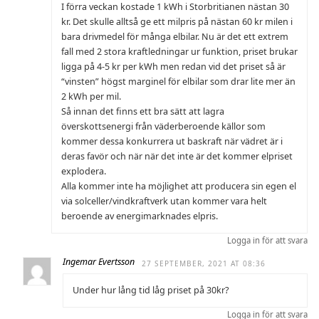
I förra veckan kostade 1 kWh i Storbritianen nästan 30
kr. Det skulle alltså ge ett milpris på nästan 60 kr milen i
bara drivmedel för många elbilar. Nu är det ett extrem
fall med 2 stora kraftledningar ur funktion, priset brukar
ligga på 4-5 kr per kWh men redan vid det priset så är
“vinsten” högst marginel för elbilar som drar lite mer än
2 kWh per mil.
Så innan det finns ett bra sätt att lagra
överskottsenergi från väderberoende källor som
kommer dessa konkurrera ut baskraft när vädret är i
deras favör och när när det inte är det kommer elpriset
explodera.
Alla kommer inte ha möjlighet att producera sin egen el
via solceller/vindkraftverk utan kommer vara helt
beroende av energimarknades elpris.
Logga in för att svara
Ingemar Evertsson
27 SEPTEMBER, 2021 AT 08:36
Under hur lång tid låg priset på 30kr?
Logga in för att svara