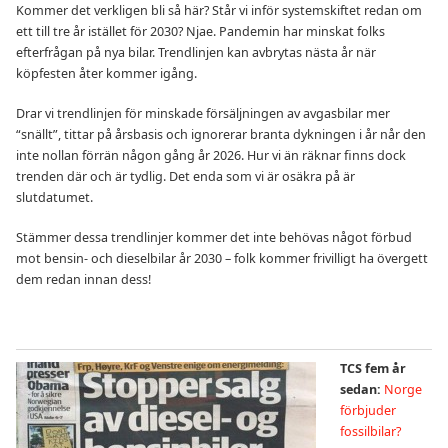
Kommer det verkligen bli så här? Står vi inför systemskiftet redan om
ett till tre år istället för 2030? Njae. Pandemin har minskat folks
efterfrågan på nya bilar. Trendlinjen kan avbrytas nästa år när
köpfesten åter kommer igång.
Drar vi trendlinjen för minskade försäljningen av avgasbilar mer
“snällt”, tittar på årsbasis och ignorerar branta dykningen i år når den
inte nollan förrän någon gång år 2026. Hur vi än räknar finns dock
trenden där och är tydlig. Det enda som vi är osäkra på är
slutdatumet.
Stämmer dessa trendlinjer kommer det inte behövas något förbud
mot bensin- och dieselbilar år 2030 – folk kommer frivilligt ha övergett
dem redan innan dess!
TCS fem år
sedan:
Norge
förbjuder
fossilbilar?