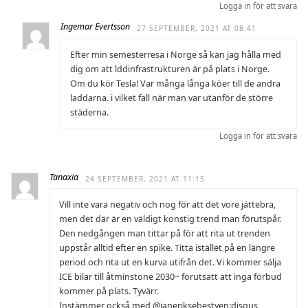
Logga in för att svara
Ingemar Evertsson
27 SEPTEMBER, 2021 AT 08:41
Efter min semesterresa i Norge så kan jag hålla med
dig om att lddinfrastrukturen är på plats i Norge.
Om du kör Tesla! Var många långa köer till de andra
laddarna. i vilket fall när man var utanför de större
städerna.
Logga in för att svara
Tanaxia
24 SEPTEMBER, 2021 AT 11:15
Vill inte vara negativ och nog för att det vore jättebra,
men det där är en väldigt konstig trend man förutspår.
Den nedgången man tittar på för att rita ut trenden
uppstår alltid efter en spike. Titta istället på en längre
period och rita ut en kurva utifrån det. Vi kommer sälja
ICE bilar till åtminstone 2030~ förutsatt att inga förbud
kommer på plats. Tyvärr.
Instämmer också med @janeriksebestyen:disqus,