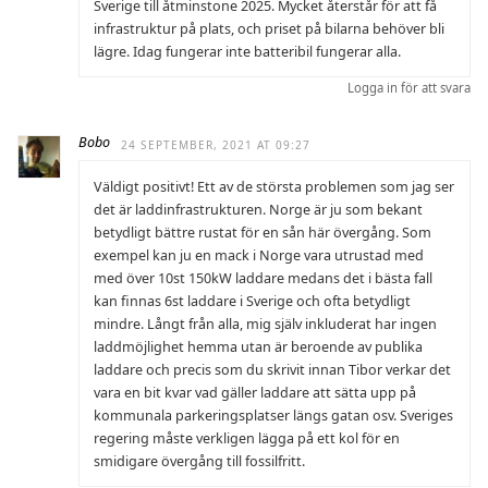
Sverige till åtminstone 2025. Mycket återstår för att få
infrastruktur på plats, och priset på bilarna behöver bli
lägre. Idag fungerar inte batteribil fungerar alla.
Logga in för att svara
Bobo
24 SEPTEMBER, 2021 AT 09:27
Väldigt positivt! Ett av de största problemen som jag ser
det är laddinfrastrukturen. Norge är ju som bekant
betydligt bättre rustat för en sån här övergång. Som
exempel kan ju en mack i Norge vara utrustad med
med över 10st 150kW laddare medans det i bästa fall
kan finnas 6st laddare i Sverige och ofta betydligt
mindre. Långt från alla, mig själv inkluderat har ingen
laddmöjlighet hemma utan är beroende av publika
laddare och precis som du skrivit innan Tibor verkar det
vara en bit kvar vad gäller laddare att sätta upp på
kommunala parkeringsplatser längs gatan osv. Sveriges
regering måste verkligen lägga på ett kol för en
smidigare övergång till fossilfritt.