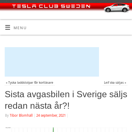
MENU
«
Tyska laddstolpar får kortläsare
Leif ska säljas
»
Sista avgasbilen i Sverige säljs
redan nästa år?!
By
Tibor Blomhäll
|
24 september, 2021
|