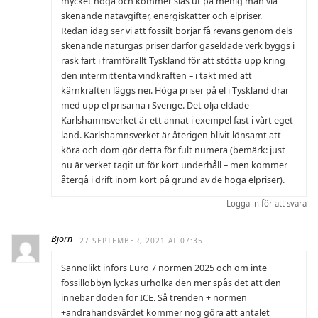
mycket höga och kommer slås ut på menig man via
skenande nätavgifter, energiskatter och elpriser.
Redan idag ser vi att fossilt börjar få revans genom dels
skenande naturgas priser därför gaseldade verk byggs i
rask fart i framförallt Tyskland för att stötta upp kring
den intermittenta vindkraften – i takt med att
kärnkraften läggs ner. Höga priser på el i Tyskland drar
med upp el prisarna i Sverige. Det olja eldade
Karlshamnsverket är ett annat i exempel fast i vårt eget
land. Karlshamnsverket är återigen blivit lönsamt att
köra och dom gör detta för fult numera (bemärk: just
nu är verket tagit ut för kort underhåll – men kommer
återgå i drift inom kort på grund av de höga elpriser).
Logga in för att svara
Björn
27 SEPTEMBER, 2021 AT 07:35
Sannolikt införs Euro 7 normen 2025 och om inte
fossillobbyn lyckas urholka den mer spås det att den
innebär döden för ICE. Så trenden + normen
+andrahandsvärdet kommer nog göra att antalet