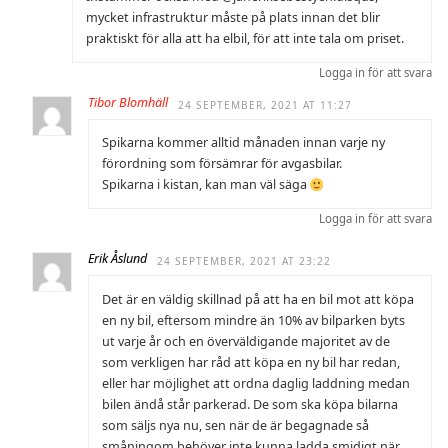
mycket infrastruktur måste på plats innan det blir
praktiskt för alla att ha elbil, för att inte tala om priset.
Logga in för att svara
Tibor Blomhäll
24 SEPTEMBER, 2021 AT 11:27
Spikarna kommer alltid månaden innan varje ny
förordning som försämrar för avgasbilar.
Spikarna i kistan, kan man väl säga
Logga in för att svara
Erik Åslund
24 SEPTEMBER, 2021 AT 23:22
Det är en väldig skillnad på att ha en bil mot att köpa
en ny bil, eftersom mindre än 10% av bilparken byts
ut varje år och en överväldigande majoritet av de
som verkligen har råd att köpa en ny bil har redan,
eller har möjlighet att ordna daglig laddning medan
bilen ändå står parkerad. De som ska köpa bilarna
som säljs nya nu, sen när de är begagnade så
småningom behöver inte kunna ladda smidigt när