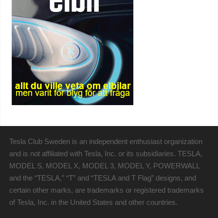
Tesla Club Sweden is an independent enthusiast organization
and is not affiliated with Tesla, Inc. or its subsidiaries. TESLA,
MODEL S, MODEL X, MODEL 3, MODEL Y, POWERWALL
and the “TESLA,” “T” and “TESLA and T Flag” designs, and
certain other marks, are trademarks or registered trademarks
of Tesla, Inc. in the United States and other countries.