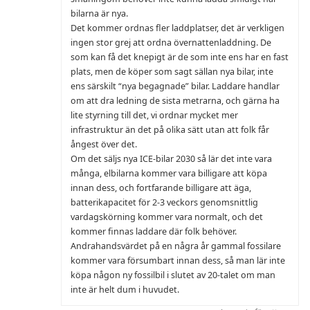
bilarna är nya.
Det kommer ordnas fler laddplatser, det är verkligen
ingen stor grej att ordna övernattenladdning. De
som kan få det knepigt är de som inte ens har en fast
plats, men de köper som sagt sällan nya bilar, inte
ens särskilt “nya begagnade” bilar. Laddare handlar
om att dra ledning de sista metrarna, och gärna ha
lite styrning till det, vi ordnar mycket mer
infrastruktur än det på olika sätt utan att folk får
ångest över det.
Om det säljs nya ICE-bilar 2030 så lär det inte vara
många, elbilarna kommer vara billigare att köpa
innan dess, och fortfarande billigare att äga,
batterikapacitet för 2-3 veckors genomsnittlig
vardagskörning kommer vara normalt, och det
kommer finnas laddare där folk behöver.
Andrahandsvärdet på en några år gammal fossilare
kommer vara försumbart innan dess, så man lär inte
köpa någon ny fossilbil i slutet av 20-talet om man
inte är helt dum i huvudet.