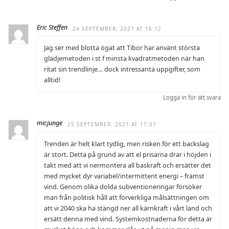
Eric Steffen
24 SEPTEMBER, 2021 AT 16:12
Jag ser med blotta ögat att Tibor har använt största
glädjemetoden i st f minsta kvadratmetoden när han
ritat sin trendlinje… dock intressanta uppgifter, som
alltid!
Logga in för att svara
micjunge
25 SEPTEMBER, 2021 AT 11:07
Trenden är helt klart tydlig, men risken för ett backslag
är stort. Detta på grund av att el prisarna drar i höjden i
takt med att vi nermontera all baskraft och ersätter det
med mycket dyr variabel/intermittent energi – främst
vind. Genom olika dolda subventioneringar försöker
man från politisk håll att förverkliga målsättningen om
att vi 2040 ska ha stängd ner all kärnkraft i vårt land och
ersätt denna med vind. Systemkostnaderna för detta är