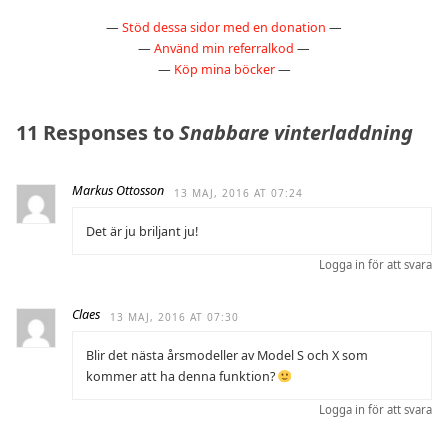
—
Stöd dessa sidor med en donation
—
—
Använd min referralkod
—
—
Köp mina böcker
—
11 Responses to
Snabbare vinterladdning
Markus Ottosson
13 MAJ, 2016 AT 07:24
Det är ju briljant ju!
Logga in för att svara
Claes
13 MAJ, 2016 AT 07:30
Blir det nästa årsmodeller av Model S och X som
kommer att ha denna funktion?
Logga in för att svara