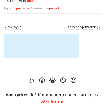
(3.8 liter) bensin,
men…
Tagged
supercharger
.
Bookmark the
permalink
.
«
Cykelmyten
Tesla Model S prissänkning
»
Vad tycker du?
Kommentera dagens artikel på
vårt forum
!