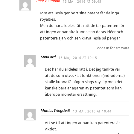
Tibor Blomhäll
13 MAJ, 2016 AT 09:45
Iom att Tesla ger bort sina patent får de inga
royalties.
Men du har alldeles rätt i att de tar patenten för
att ingen annan ska kunna sno deras idéer och
patentera själv och sen kräva Tesla på pengar.
Logga in för att svara
Mina ord
13 MAJ, 2016 AT 10:15
Det har du alldeles rätt i. Det jag tänkte var
att de som utvecklat funktionen (individerna)
skulle kunna få någon slags royalty men det
kanske bara är ägaren av patentet som kan
åberopa monetär ersättning.
Mattias Wingstedt
13 MAJ, 2016 AT 10:44
Att se till att ingen annan kan patentera är
viktigt.