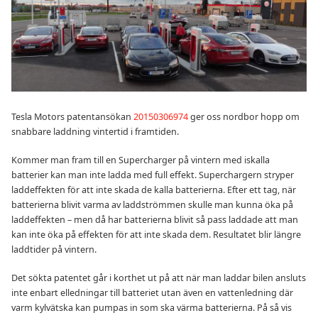
Tesla Motors patentansökan
20150306974
ger oss nordbor hopp om
snabbare laddning vintertid i framtiden.
Kommer man fram till en Supercharger på vintern med iskalla
batterier kan man inte ladda med full effekt. Superchargern stryper
laddeffekten för att inte skada de kalla batterierna. Efter ett tag, när
batterierna blivit varma av laddströmmen skulle man kunna öka på
laddeffekten – men då har batterierna blivit så pass laddade att man
kan inte öka på effekten för att inte skada dem. Resultatet blir längre
laddtider på vintern.
Det sökta patentet går i korthet ut på att när man laddar bilen ansluts
inte enbart elledningar till batteriet utan även en vattenledning där
varm kylvätska kan pumpas in som ska värma batterierna. På så vis