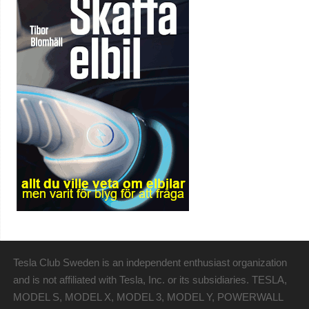
Tesla Club Sweden is an independent enthusiast organization
and is not affiliated with Tesla, Inc. or its subsidiaries. TESLA,
MODEL S, MODEL X, MODEL 3, MODEL Y, POWERWALL