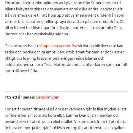
Förutom direkta inkopplingen av kylvätskan från Superchargen till
bilens kylsystem skissas det även ett antal olika andra lösningar, allt
från värmeväxlare till att höja upp ett värmeelement underifrån som
värmer bilens batterier, eller spraya hetvatten på dem underifrån. De
till och med har lösningar för luftkylda batterier – trots att alla Tesla
Motors bilar har vätskekylda sådana.
Tesla Motors har ju
släppt sina patent fria
så övriga biltillverkare kan
tacka och bocka och ta emot idén. Problemet för dem är dock att en
riktigt bra lösning kräver modifieringar i
både
bilarna och
laddstationerna – och Tesla Motors är enda biltillverkaren som har full
kontroll över båda.
TCS ett år sedan:
Bensinmyten
För ett år sedan tittade vi på om det verkligen går åt lika mycket el att
raffinera bensin som att köra elbil. Lämna kvar oljan i marken och
använd elen till att driva en elbil istället! Vi kom dock fram till att detta
är bara en myt: ja det går åt 6 kWh energi för att framställa en gallon