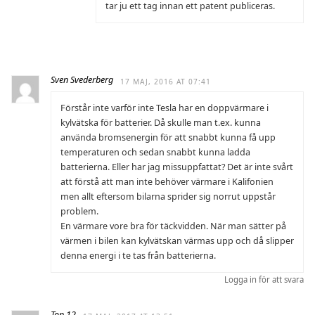
tar ju ett tag innan ett patent publiceras.
Sven Svederberg
17 MAJ, 2016 AT 07:41
Förstår inte varför inte Tesla har en doppvärmare i
kylvätska för batterier. Då skulle man t.ex. kunna
använda bromsenergin för att snabbt kunna få upp
temperaturen och sedan snabbt kunna ladda
batterierna. Eller har jag missuppfattat? Det är inte svårt
att förstå att man inte behöver värmare i Kalifonien
men allt eftersom bilarna sprider sig norrut uppstår
problem.
En värmare vore bra för täckvidden. När man sätter på
värmen i bilen kan kylvätskan värmas upp och då slipper
denna energi i te tas från batterierna.
Logga in för att svara
Top 12