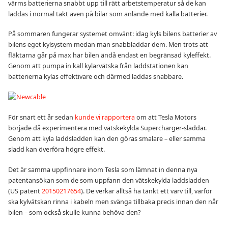
värms batterierna snabbt upp till rätt arbetstemperatur så de kan
laddas i normal takt även på bilar som anlände med kalla batterier.
På sommaren fungerar systemet omvänt: idag kyls bilens batterier av
bilens eget kylsystem medan man snabbladdar dem. Men trots att
fläktarna går på max har bilen ändå endast en begränsad kyleffekt.
Genom att pumpa in kall kylarvätska från laddstationen kan
batterierna kylas effektivare och därmed laddas snabbare.
För snart ett år sedan
kunde vi rapportera
om att Tesla Motors
började då experimentera med vätskekylda Supercharger-sladdar.
Genom att kyla laddsladden kan den göras smalare – eller samma
sladd kan överföra högre effekt.
Det är samma uppfinnare inom Tesla som lämnat in denna nya
patentansökan som de som uppfann den vätskekylda laddsladden
(US patent
20150217654
). De verkar alltså ha tänkt ett varv till, varför
ska kylvätskan rinna i kabeln men svänga tillbaka precis innan den når
bilen – som också skulle kunna behöva den?