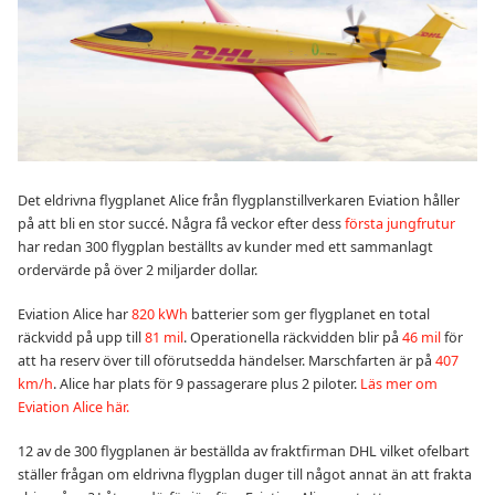
Det eldrivna flygplanet Alice från flygplanstillverkaren Eviation håller
på att bli en stor succé. Några få veckor efter dess
första jungfrutur
har redan 300 flygplan beställts av kunder med ett sammanlagt
ordervärde på över 2 miljarder dollar.
Eviation Alice har
820 kWh
batterier som ger flygplanet en total
räckvidd på upp till
81 mil
. Operationella räckvidden blir på
46 mil
för
att ha reserv över till oförutsedda händelser. Marschfarten är på
407
km/h
. Alice har plats för 9 passagerare plus 2 piloter.
Läs mer om
Eviation Alice här.
12 av de 300 flygplanen är beställda av fraktfirman DHL vilket ofelbart
ställer frågan om eldrivna flygplan duger till något annat än att frakta