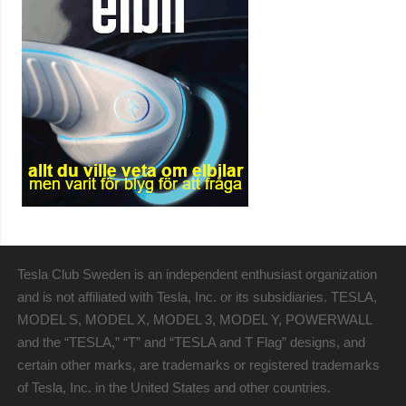
Tesla Club Sweden is an independent enthusiast organization
and is not affiliated with Tesla, Inc. or its subsidiaries. TESLA,
MODEL S, MODEL X, MODEL 3, MODEL Y, POWERWALL
and the “TESLA,” “T” and “TESLA and T Flag” designs, and
certain other marks, are trademarks or registered trademarks
of Tesla, Inc. in the United States and other countries.