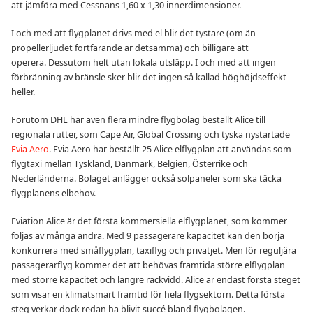
att jämföra med Cessnans 1,60 x 1,30 innerdimensioner.
I och med att flygplanet drivs med el blir det tystare (om än
propellerljudet fortfarande är detsamma) och billigare att
operera. Dessutom helt utan lokala utsläpp. I och med att ingen
förbränning av bränsle sker blir det ingen så kallad höghöjdseffekt
heller.
Förutom DHL har även flera mindre flygbolag beställt Alice till
regionala rutter, som Cape Air, Global Crossing och tyska nystartade
Evia Aero
. Evia Aero har beställt 25 Alice elflygplan att användas som
flygtaxi mellan Tyskland, Danmark, Belgien, Österrike och
Nederländerna. Bolaget anlägger också solpaneler som ska täcka
flygplanens elbehov.
Eviation Alice är det första kommersiella elflygplanet, som kommer
följas av många andra. Med 9 passagerare kapacitet kan den börja
konkurrera med småflygplan, taxiflyg och privatjet. Men för reguljära
passagerarflyg kommer det att behövas framtida större elflygplan
med större kapacitet och längre räckvidd. Alice är endast första steget
som visar en klimatsmart framtid för hela flygsektorn. Detta första
steg verkar dock redan ha blivit succé bland flygbolagen.