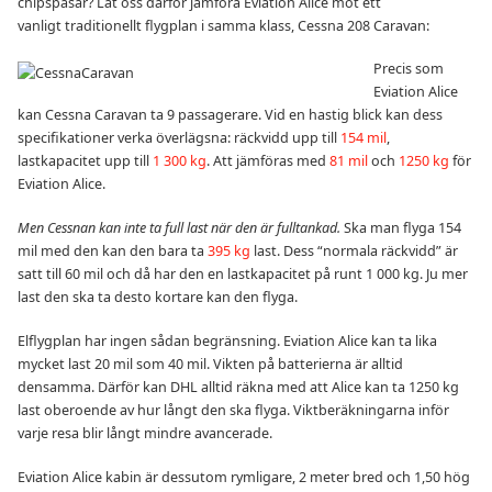
chipspåsar? Låt oss därför jämföra Eviation Alice mot ett
vanligt traditionellt flygplan i samma klass, Cessna 208 Caravan:
Precis som
Eviation Alice
kan Cessna Caravan ta 9 passagerare. Vid en hastig blick kan dess
specifikationer verka överlägsna: räckvidd upp till
154 mil
,
lastkapacitet upp till
1 300 kg
. Att jämföras med
81 mil
och
1250 kg
för
Eviation Alice.
Men Cessnan kan inte ta full last när den är fulltankad.
Ska man flyga 154
mil med den kan den bara ta
395 kg
last. Dess “normala räckvidd” är
satt till 60 mil och då har den en lastkapacitet på runt 1 000 kg. Ju mer
last den ska ta desto kortare kan den flyga.
Elflygplan har ingen sådan begränsning. Eviation Alice kan ta lika
mycket last 20 mil som 40 mil. Vikten på batterierna är alltid
densamma. Därför kan DHL alltid räkna med att Alice kan ta 1250 kg
last oberoende av hur långt den ska flyga. Viktberäkningarna inför
varje resa blir långt mindre avancerade.
Eviation Alice kabin är dessutom rymligare, 2 meter bred och 1,50 hög