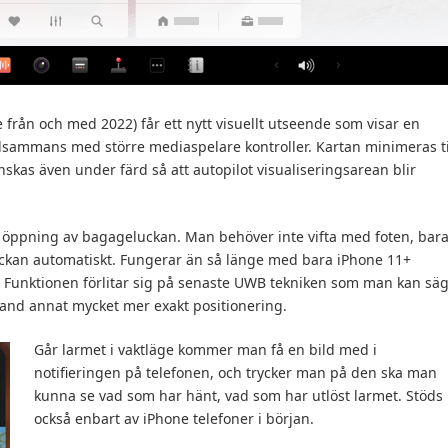
 från och med 2022) får ett nytt visuellt utseende som visar en
illsammans med större mediaspelare kontroller. Kartan minimeras ti
skas även under färd så att autopilot visualiseringsarean blir
e öppning av bagageluckan. Man behöver inte vifta med foten, bar
uckan automatiskt. Fungerar än så länge med bara iPhone 11+
. Funktionen förlitar sig på senaste UWB tekniken som man kan sä
bland annat mycket mer exakt positionering.
Går larmet i vaktläge kommer man få en bild med i
notifieringen på telefonen, och trycker man på den ska man
kunna se vad som har hänt, vad som har utlöst larmet. Stöds
också enbart av iPhone telefoner i början.