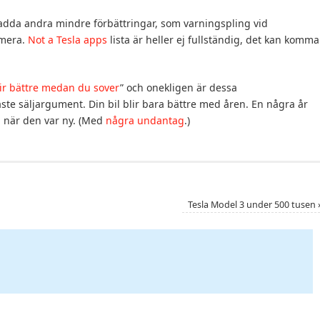
radda andra mindre förbättringar, som varningspling vid
 mera.
Not a Tesla apps
lista är heller ej fullständig, det kan komma
lir bättre medan du sover
” och onekligen är dessa
te säljargument. Din bil blir bara bättre med åren. En några år
n när den var ny. (Med
några undantag
.)
Tesla Model 3 under 500 tusen