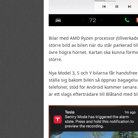
Bilar med AMD Ryzen processor (tillverkade
större bild av bilen när du står parkerad t
övre högra hörnet. Kartan ska kunna förmin
större.
Nya Model 3, S och Y bilarna får handsfre
ställa sig bakom bilen så öppnas bagagel
telefoner, stöd för Android kommer senare
är ett slags efterträdare till Blåtand med 