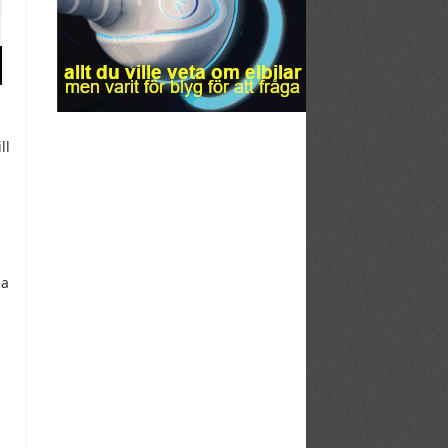
ll
a
ga