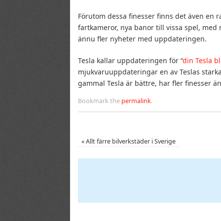
Förutom dessa finesser finns det även en 
fartkameror, nya banor till vissa spel, med
ännu fler nyheter med uppdateringen.
Tesla kallar uppdateringen för “
din Tesla b
mjukvaruuppdateringar en av Teslas starkas
gammal Tesla är bättre, har fler finesser ä
Bookmark the
permalink
.
«
Allt färre bilverkstäder i Sverige