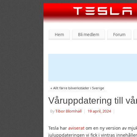
Hem
Bli medlem
Forum
«
Allt färre bilverkstäder i Sverige
Våruppdatering till vå
By
Tibor Blomhäll
|
19 april, 2024
|
Tesla har
aviserat
om en ny version av mjukv
juluppdateringen vi fick i vintras innehå