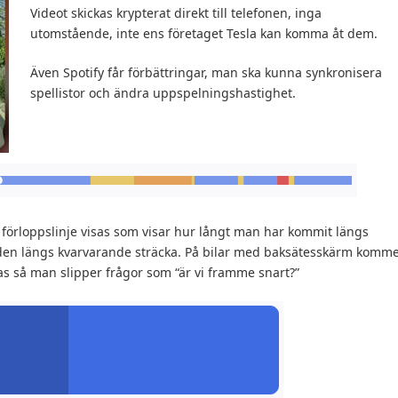
Videot skickas krypterat direkt till telefonen, inga
utomstående, inte ens företaget Tesla kan komma åt dem.
Även Spotify får förbättringar, man ska kunna synkronisera
spellistor och ändra uppspelningshastighet.
förloppslinje visas som visar hur långt man har kommit längs
landen längs kvarvarande sträcka. På bilar med baksätesskärm komm
isas så man slipper frågor som “är vi framme snart?”