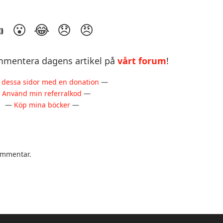
mentera dagens artikel på
vårt forum
!
 dessa sidor med en donation
—
—
Använd min referralkod
—
—
Köp mina böcker
—
kommentar.