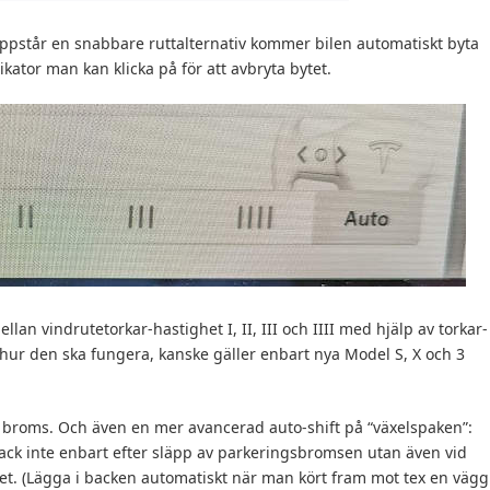
uppstår en snabbare ruttalternativ kommer bilen automatiskt byta
dikator man kan klicka på för att avbryta bytet.
an vindrutetorkar-hastighet I, II, III och IIII med hjälp av torkar-
hur den ska fungera, kanske gäller enbart nya Model S, X och 3
v broms. Och även en mer avancerad auto-shift på “växelspaken”:
ack inte enbart efter släpp av parkeringsbromsen utan även vid
det. (Lägga i backen automatiskt när man kört fram mot tex en vägg