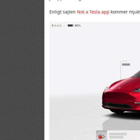
Enligt sajten
Not a Tesla app
kommer mjukva