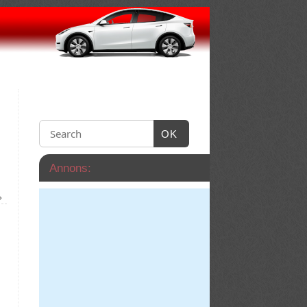
OK
Annons:
»