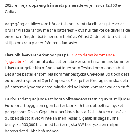
2025, en rejäl uppsving från årets planerade volym av ca 12,100 e-
Golfar.
Varje gång en tillverkare börjar tala om framtida elbilar i jätteserier
brukar vi säga “show me the batteries” – dvs hur tänkte de tillverka de
enorma mängder batterier som behövs. Oftast är det ett bra sätt att
skilja konkreta planer från rena fantasier.
Flera biltillverkare verkar hoppas på
LG och deras kommande
“gigafabrik”
– ett antal olika batterifabriker som tillsammans kommer
tillverka ungefär lika många batterier som Teslas kommande fabrik.
Det är de batterier som bla kommer bestycka Chevrolet Bolt och dess
europeiska systerbil Opel Ampera-e. Fast ju fler företag som ska dela
på batterivolymerna desto mindre del av kakan kommer var och en få.
Därför är det glädjande att höra Volkswagens satsning av 10 miljarder
Euro för att bygga en egen batterifabrik. Det är dubbelt så mycket
pengar som Teslas Gigafabrik beräknas kosta. Ifall fabriken också är
dubbelt så stort vet vi inte än men Teslas Gigafabrik sägs kunna
bestycka 500,000 bilar med batterier, ska VW bestycka en miljon
behövs det dubbelt så många.