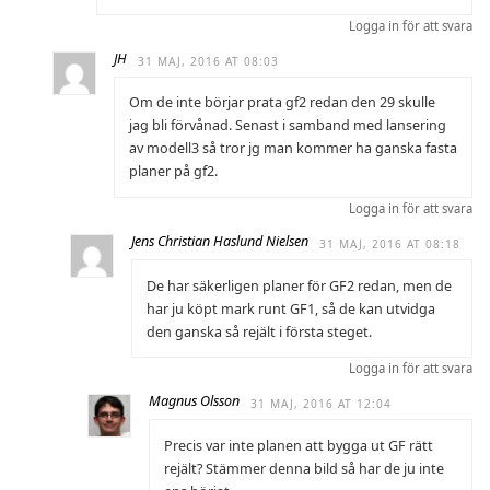
Logga in för att svara
JH
31 MAJ, 2016 AT 08:03
Om de inte börjar prata gf2 redan den 29 skulle
jag bli förvånad. Senast i samband med lansering
av modell3 så tror jg man kommer ha ganska fasta
planer på gf2.
Logga in för att svara
Jens Christian Haslund Nielsen
31 MAJ, 2016 AT 08:18
De har säkerligen planer för GF2 redan, men de
har ju köpt mark runt GF1, så de kan utvidga
den ganska så rejält i första steget.
Logga in för att svara
Magnus Olsson
31 MAJ, 2016 AT 12:04
Precis var inte planen att bygga ut GF rätt
rejält? Stämmer denna bild så har de ju inte