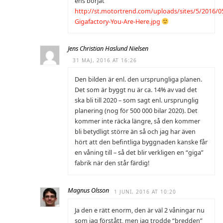
ens börjat
http://st.motortrend.com/uploads/sites/5/2016/05
Gigafactory-You-Are-Here.jpg
Jens Christian Haslund Nielsen
31 MAJ, 2016 AT 16:26
Den bilden är enl. den ursprungliga planen.
Det som är byggt nu är ca. 14% av vad det
ska bli till 2020 – som sagt enl. ursprunglig
planering (nog för 500 000 bilar 2020). Det
kommer inte räcka längre, så den kommer
bli betydligt större än så och jag har även
hört att den befintliga byggnaden kanske får
en våning till – så det blir verkligen en “giga”
fabrik när den står färdig!
Magnus Olsson
1 JUNI, 2016 AT 10:20
Ja den e rätt enorm, den är väl 2 våningar nu
som jag förstått, men jag trodde “bredden”