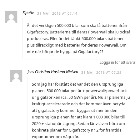
Elputte
31 MAJ, 2016 AT 07:14
Är det verkligen 500.000 bilar som ska få batterier ifrån
Gigafactory. Batterierna till deras Powerwall ska ju också
produceras. Eller är det tänkt 500.000 bilars batterier
plus tillräckligt med batterier för deras Powerwall. Om
inte när börjar de bygga på Gigafactory2?
Logga in för att svara
Jens Christian Haslund Nielsen
31 MAJ, 2016 AT 07:25
Som jag har förstått det var det den ursprungliga
planen, 500 000 bilar per år + powerwall/powerback
ur gigafabriken (ca. 50 GWh per år). Nu är planerna ju
kraftigt accelererade och det kommer även betyda
att gigafactory kommer byggas ut mer än den
ursprungliga planen för att klara 1 000 000 bilar till
2020 + stationär lagring. Sedan lär vi även höra om
konkreta planer för Gigafactory nr. 2 för framtida
expantioner om några år.