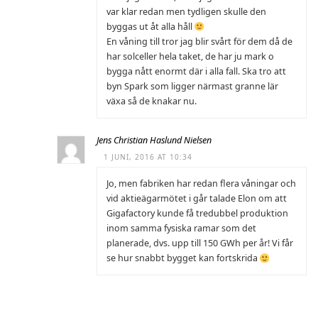
var klar redan men tydligen skulle den
byggas ut åt alla håll
En våning till tror jag blir svårt för dem då de
har solceller hela taket, de har ju mark o
bygga nått enormt där i alla fall. Ska tro att
byn Spark som ligger närmast granne lär
växa så de knakar nu.
Jens Christian Haslund Nielsen
1 JUNI, 2016 AT 10:34
Jo, men fabriken har redan flera våningar och
vid aktieägarmötet i går talade Elon om att
Gigafactory kunde få tredubbel produktion
inom samma fysiska ramar som det
planerade, dvs. upp till 150 GWh per år! Vi får
se hur snabbt bygget kan fortskrida