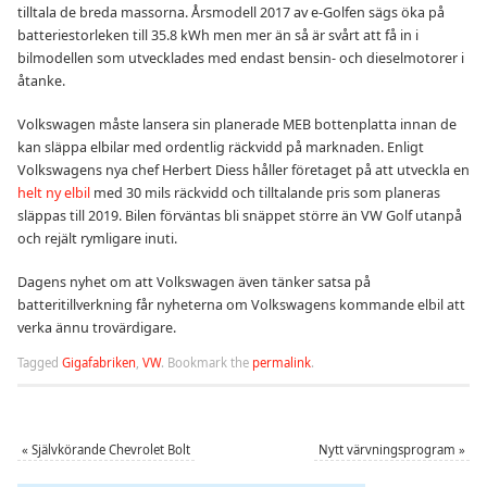
tilltala de breda massorna. Årsmodell 2017 av e-Golfen sägs öka på
batteriestorleken till 35.8 kWh men mer än så är svårt att få in i
bilmodellen som utvecklades med endast bensin- och dieselmotorer i
åtanke.
Volkswagen måste lansera sin planerade MEB bottenplatta innan de
kan släppa elbilar med ordentlig räckvidd på marknaden. Enligt
Volkswagens nya chef Herbert Diess håller företaget på att utveckla en
helt ny elbil
med 30 mils räckvidd och tilltalande pris som planeras
släppas till 2019. Bilen förväntas bli snäppet större än VW Golf utanpå
och rejält rymligare inuti.
Dagens nyhet om att Volkswagen även tänker satsa på
batteritillverkning får nyheterna om Volkswagens kommande elbil att
verka ännu trovärdigare.
Tagged
Gigafabriken
,
VW
.
Bookmark the
permalink
.
«
Självkörande Chevrolet Bolt
Nytt värvningsprogram
»