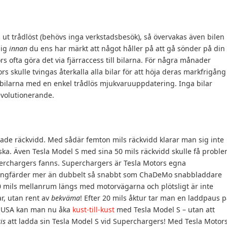
ut trådlöst (behövs inga verkstadsbesök), så övervakas även bilen
sig
innan
du ens har märkt att något håller på att gå sönder på din
s ofta göra det via fjärraccess till bilarna. För några månader
rs skulle tvingas återkalla alla bilar för att höja deras markfrigång
 bilarna med en enkel trådlös mjukvaruuppdatering. Inga bilar
evolutionerande.
änsade räckvidd. Med sådär femton mils räckvidd klarar man sig inte
iska. Även Tesla Model S med sina 50 mils räckvidd skulle få probl
uperchargers fanns. Superchargers är Tesla Motors egna
 långfärder mer än dubbelt så snabbt som ChaDeMo snabbladdare
 mils mellanrum längs med motorvägarna och plötsligt är inte
r, utan rent av
bekväma
! Efter 20 mils åktur tar man en laddpaus 
 I USA kan man nu åka
kust-till-kust
med Tesla Model S – utan att
is
att ladda sin Tesla Model S vid Superchargers! Med Tesla Motor