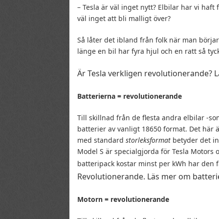
– Tesla är väl inget nytt? Elbilar har vi haft 
väl inget att bli malligt över?
Så låter det ibland från folk när man börja
länge en bil har fyra hjul och en ratt så tyc
Är Tesla verkligen revolutionerande? 
Batterierna = revolutionerande
Till skillnad från de flesta andra elbilar 
batterier av vanligt 18650 format. Det här ä
med standard
storleksformat
betyder det int
Model S är specialgjorda för Tesla Motors 
batteripack kostar minst per kWh har den f
Revolutionerande. Läs mer om batter
Motorn = revolutionerande