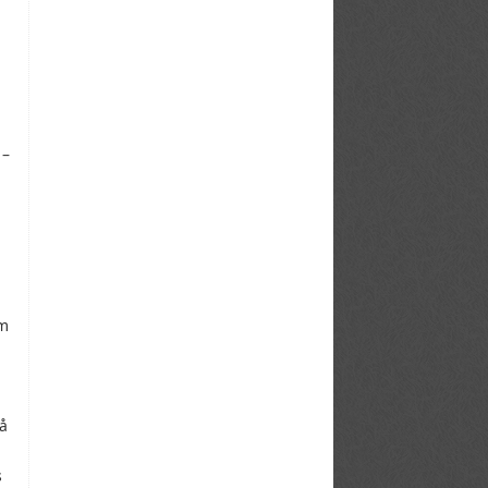
 –
em
på
s