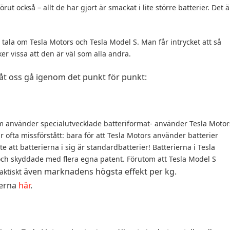
förut också – allt de har gjort är smackat i lite större batterier. Det ä
r tala om Tesla Motors och Tesla Model S. Man får intrycket att så
ker vissa att den är väl som alla andra.
Låt oss gå igenom det punkt för punkt:
-som använder specialutvecklade batteriformat- använder Tesla Motor
r ofta missförstått: bara för att Tesla Motors använder batterier
e att batterierna i sig är standardbatterier! Batterierna i Tesla
och skyddade med flera egna patent. Förutom att Tesla Model S
även marknadens högsta effekt per kg.
aktiskt
ierna
här
.