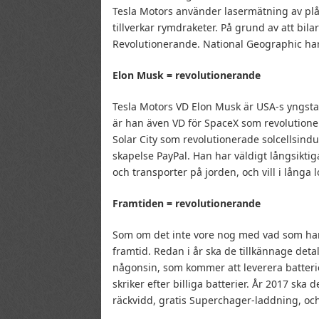
Tesla Motors använder lasermätning av pl
tillverkar rymdraketer. På grund av att bila
Revolutionerande. National Geographic ha
Elon Musk = revolutionerande
Tesla Motors VD Elon Musk är USA-s yngsta
är han även VD för SpaceX som revolutione
Solar City som revolutionerade solcellsind
skapelse PayPal. Han har väldigt långsiktig
och transporter på jorden, och vill i långa 
Framtiden = revolutionerande
Som om det inte vore nog med vad som har
framtid. Redan i år ska de tillkännage deta
någonsin, som kommer att leverera batterie
skriker efter billiga batterier. År 2017 sk
räckvidd, gratis Superchager-laddning, oc