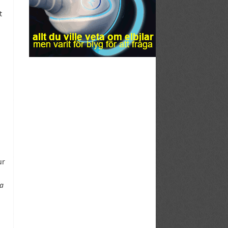
t
ur
la