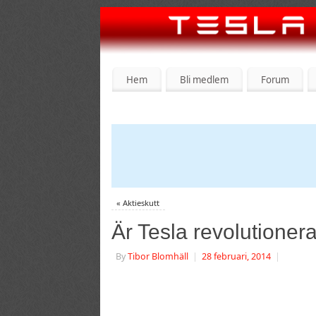
Hem
Bli medlem
Forum
«
Aktieskutt
Är Tesla revolutione
By
Tibor Blomhäll
|
28 februari, 2014
|