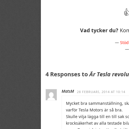
Vad tycker du?
Kom
—
Stöd
4 Responses to
Är Tesla revol
MatsM
28 FEBRUARI, 2014 AT 10:14
Mycket bra sammanställning, ska
varför Tesla Motors är så bra.
Skulle vilja lägga till en till s
krocksäkerhet av alla testade bil