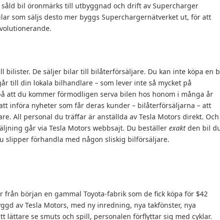
 såld bil öronmärks till utbyggnad och drift av Supercharger
 bilar som säljs desto mer byggs Superchargernätverket ut, för att
evolutionerande.
ill bilister. De säljer bilar till bilåterförsäljare. Du kan inte köpa en b
år till din lokala bilhandlare – som lever inte så mycket på
 på att du kommer förmodligen serva bilen hos honom i många år
 att införa nyheter som får deras kunder – bilåterförsäljarna – att
jare. All personal du träffar är anställda av Tesla Motors direkt. Och
säljning går via Tesla Motors webbsajt. Du beställer
exakt
den bil d
u slipper förhandla med någon sliskig bilförsäljare.
är från början en gammal Toyota-fabrik som de fick köpa för $42
yggd av Tesla Motors, med ny inredning, nya takfönster, nya
att lättare se smuts och spill, personalen förflyttar sig med cyklar.