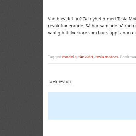
Vad blev det nu?
Tio
nyheter med Tesla Motor
revolutionerande. Så här samlade på rad räc
vanlig biltillverkare som har släppt ännu en
Tagged
model s
,
tänkvärt
,
tesla motors
.
Bookmar
«
Aktieskutt