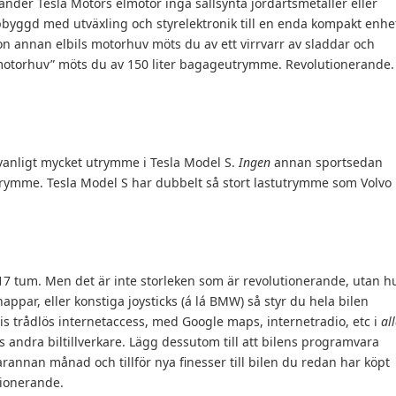
nvänder Tesla Motors elmotor inga sällsynta jordartsmetaller eller
ggd med utväxling och styrelektronik till en enda kompakt enhe
n annan elbils motorhuv möts du av ett virrvarr av sladdar och
otorhuv” möts du av 150 liter bagageutrymme. Revolutionerande.
vanligt mycket utrymme i Tesla Model S.
Ingen
annan sportsedan
tutrymme. Tesla Model S har dubbelt så stort lastutrymme som Volvo
17 tum. Men det är inte storleken som är revolutionerande, utan h
appar, eller konstiga joysticks (á lá BMW) så styr du hela bilen
s trådlös internetaccess, med Google maps, internetradio, etc i
al
os andra biltillverkare. Lägg dessutom till att bilens programvara
rannan månad och tillför nya finesser till bilen du redan har köpt
tionerande.