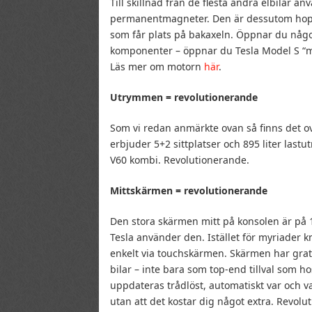
Till skillnad från de flesta andra elbilar a
permanentmagneter. Den är dessutom hopby
som får plats på bakaxeln. Öppnar du någo
komponenter – öppnar du Tesla Model S “m
Läs mer om motorn
här
.
Utrymmen = revolutionerande
Som vi redan anmärkte ovan så finns det o
erbjuder 5+2 sittplatser och 895 liter las
V60 kombi. Revolutionerande.
Mittskärmen = revolutionerande
Den stora skärmen mitt på konsolen är på 
Tesla använder den. Istället för myriader kn
enkelt via touchskärmen. Skärmen har grati
bilar – inte bara som top-end tillval som h
uppdateras trådlöst, automatiskt var och va
utan att det kostar dig något extra. Revolu