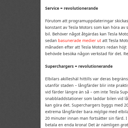
Service = revolutionerande
Förutom att programuppdateringar skickas 
konstant av Tesla Motors som kan höra av 
bil. Behöver något åtgärdas kan Tesla Motor
sedan
basunerade medier ut
att Tesla Moto
månaden efter att Tesla Motors redan höjt
behövde besöka någon verkstad för det. R
Superchargers = revolutionerande
Elbilars akilleshäl hittills var deras begr
utanför staden – långfärder blir inte prakt
vid färder längre än så – om inte Tesla S
snabbladdstationer som laddar bilen vid
kan göra det. Superchargers byggs med 20
extrema långfärder bara
möjliga
med elbila
20 minuter innan man fortsätter sin färd.
betala en enda krona! Det är nämligen
grat