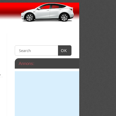
OK
Annons:
»