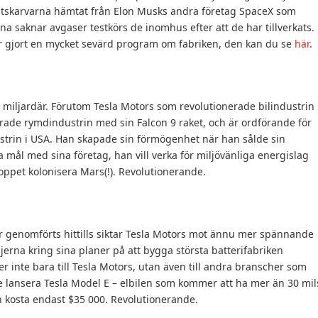
åtskarvarna hämtat från Elon Musks andra företag SpaceX som
rna saknar avgaser testkörs de inomhus efter att de har tillverkats.
r gjort en mycket sevärd program om fabriken, den kan du se
här
.
 miljardär. Förutom Tesla Motors som revolutionerade bilindustrin
rade rymdindustrin med sin Falcon 9 raket, och är ordförande för
ustrin i USA. Han skapade sin förmögenhet när han sålde sin
a mål med sina företag, han vill verka för miljövänliga energislag
loppet kolonisera Mars(!). Revolutionerande.
 genomförts hittills siktar Tesla Motors mot ännu mer spännande
ljerna kring sina planer på att bygga största batterifabriken
r inte bara till Tesla Motors, utan även till andra branscher som
a de lansera Tesla Model E – elbilen som kommer att ha mer än 30 mil
h kosta endast $35 000. Revolutionerande.