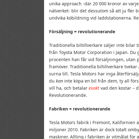
unika approach -där 20 000 kronor av varje
nätverket- blir det dessutom så att ju fler
undvika köbildning vid laddstationerna. R
Försäljning = revolutionerande
Traditionella biltillverkare säljer inte bilar t
från Toyota Motor Corporation i Japan. Du g
procenten han får vid försäljningen, utan
framöver. Traditionella biltillverkare tvekar
surna till. Tesla Motors har inga återförsäl
du
kan
inte köpa en bil från dem, ty all för
vill ha, och betalar
exakt
vad den kostar – d
Revolutionerande.
Fabriken = revolutionerande
Tesla Motors fabrik i Fremont, Kalifornien 
miljoner 2010. Fabriken är dock totalt omb
maskiner. Allting i fabriken är vitmålat för 