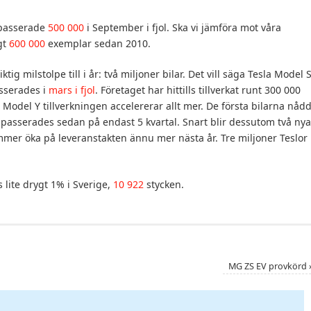
 passerade
500 000
i September i fjol. Ska vi jämföra mot våra
ygt
600 000
exemplar sedan 2010.
ig milstolpe till i år: två miljoner bilar. Det vill säga Tesla Model S
asserades i
mars i fjol
. Företaget har hittills tillverkat runt 300 000
Model Y tillverkningen accelererar allt mer. De första bilarna nåd
t passerades sedan på endast 5 kvartal. Snart blir dessutom två nya
ommer öka på leveranstakten ännu mer nästa år. Tre miljoner Teslor
 lite drygt 1% i Sverige,
10 922
stycken.
MG ZS EV provkörd