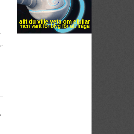
,
de
»