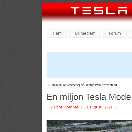
Hem
Bli medlem
Forum
«
70-80% avkastning på Teslas nya battericell
En miljon Tesla Mode
By
Tibor Blomhäll
|
31 augusti, 2021
|