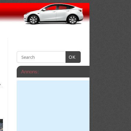
OK
Annons:
»