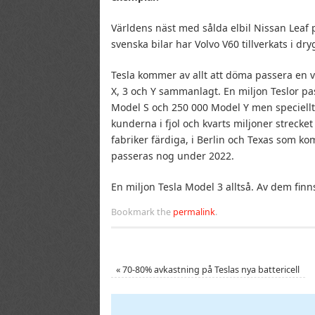
Världens näst med sålda elbil Nissan Leaf
svenska bilar har Volvo V60 tillverkats i dr
Tesla kommer av allt att döma passera en vikt
X, 3 och Y sammanlagt. En miljon Teslor p
Model S och 250 000 Model Y men speciellt 
kunderna i fjol och kvarts miljoner strecke
fabriker färdiga, i Berlin och Texas som k
passeras nog under 2022.
En miljon Tesla Model 3 alltså. Av dem finns
Bookmark the
permalink
.
«
70-80% avkastning på Teslas nya battericell