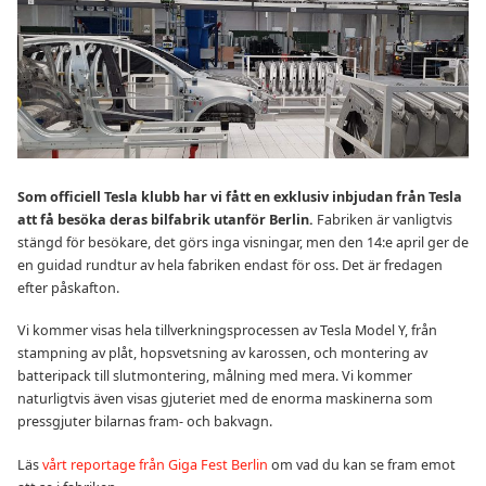
Som officiell Tesla klubb har vi fått en exklusiv inbjudan från Tesla
att få besöka deras bilfabrik utanför Berlin.
Fabriken är vanligtvis
stängd för besökare, det görs inga visningar, men den 14:e april ger de
en guidad rundtur av hela fabriken endast för oss. Det är fredagen
efter påskafton.
Vi kommer visas hela tillverkningsprocessen av Tesla Model Y, från
stampning av plåt, hopsvetsning av karossen, och montering av
batteripack till slutmontering, målning med mera. Vi kommer
naturligtvis även visas gjuteriet med de enorma maskinerna som
pressgjuter bilarnas fram- och bakvagn.
Läs
vårt reportage från Giga Fest Berlin
om vad du kan se fram emot