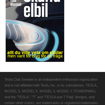
Tesla Club Sweden is an independent enthusiast organization
and is not affiliated with Tesla, Inc. or its subsidiaries. TESLA,
MODEL S, MODEL X, MODEL 3, MODEL Y, POWERWALL
and the “TESLA,” “T” and “TESLA and T Flag” designs, and
certain other marks, are trademarks or registered trademarks