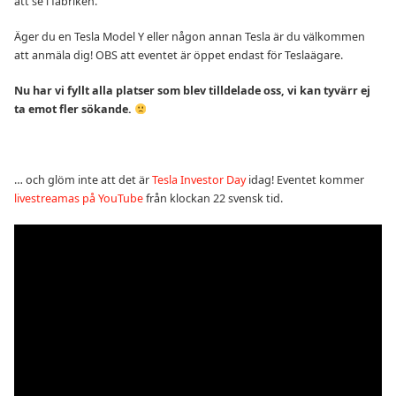
att se i fabriken.
Äger du en Tesla Model Y eller någon annan Tesla är du välkommen
att anmäla dig! OBS att eventet är öppet endast för Teslaägare.
Nu har vi fyllt alla platser som blev tilldelade oss, vi kan tyvärr ej
ta emot fler sökande.
… och glöm inte att det är
Tesla Investor Day
idag! Eventet kommer
livestreamas på YouTube
från klockan 22 svensk tid.