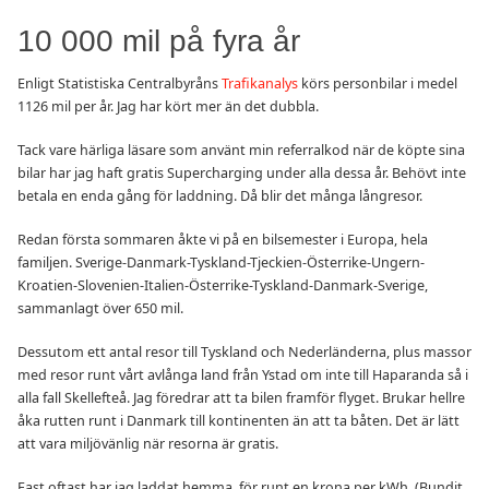
10 000 mil på fyra år
Enligt Statistiska Centralbyråns
Trafikanalys
körs personbilar i medel
1126 mil per år. Jag har kört mer än det dubbla.
Tack vare härliga läsare som använt min referralkod när de köpte sina
bilar har jag haft gratis Supercharging under alla dessa år. Behövt inte
betala en enda gång för laddning. Då blir det många långresor.
Redan första sommaren åkte vi på en bilsemester i Europa, hela
familjen. Sverige-Danmark-Tyskland-Tjeckien-Österrike-Ungern-
Kroatien-Slovenien-Italien-Österrike-Tyskland-Danmark-Sverige,
sammanlagt över 650 mil.
Dessutom ett antal resor till Tyskland och Nederländerna, plus massor
med resor runt vårt avlånga land från Ystad om inte till Haparanda så i
alla fall Skellefteå. Jag föredrar att ta bilen framför flyget. Brukar hellre
åka rutten runt i Danmark till kontinenten än att ta båten. Det är lätt
att vara miljövänlig när resorna är gratis.
Fast oftast har jag laddat hemma, för runt en krona per kWh. (Bundit