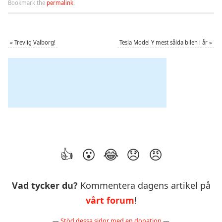
Bookmark the
permalink
.
«
Trevlig Valborg!
Tesla Model Y mest sålda bilen i år
»
Vad tycker du?
Kommentera dagens artikel på
vårt forum
!
—
Stöd dessa sidor med en donation
—