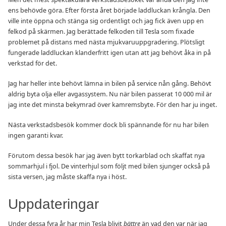
ens behövde göra. Efter första året började laddluckan krångla. Den
ville inte öppna och stänga sig ordentligt och jag fick även upp en
felkod på skärmen. Jag berättade felkoden till Tesla som fixade
problemet på distans med nästa mjukvaruuppgradering. Plötsligt
fungerade laddluckan klanderfritt igen utan att jag behövt åka in på
verkstad för det.
Jag har heller inte behövt lämna in bilen på service nån gång. Behövt
aldrig byta olja eller avgassystem. Nu när bilen passerat 10 000 mil är
jag inte det minsta bekymrad över kamremsbyte. För den har ju inget.
Nästa verkstadsbesök kommer dock bli spännande för nu har bilen
ingen garanti kvar.
Förutom dessa besök har jag även bytt torkarblad och skaffat nya
sommarhjul i fjol. De vinterhjul som följt med bilen sjunger också på
sista versen, jag måste skaffa nya i höst.
Uppdateringar
Under dessa fyra år har min Tesla blivit
bättre
än vad den var när jag