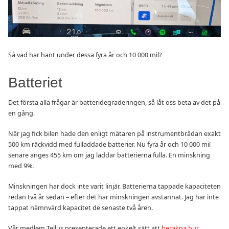
Så vad har hänt under dessa fyra år och 10 000 mil?
Batteriet
Det första alla frågar är batteridegraderingen, så låt oss beta av det på
en gång.
När jag fick bilen hade den enligt mätaren på instrumentbrädan exakt
500 km räckvidd med fulladdade batterier. Nu fyra år och 10 000 mil
senare anges 455 km om jag laddar batterierna fulla. En minskning
med 9%.
Minskningen har dock inte varit linjär. Batterierna tappade kapaciteten
redan två år sedan – efter det har minskningen avstannat. Jag har inte
tappat nämnvärd kapacitet de senaste två åren.
Vår medlem Tellus presenterade ett enkelt sätt att
beräkna hur