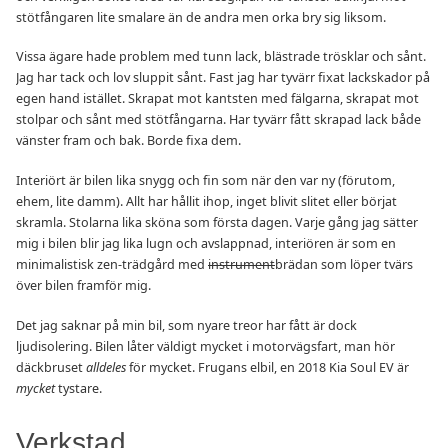
stötfångaren lite smalare än de andra men orka bry sig liksom.
Vissa ägare hade problem med tunn lack, blästrade trösklar och sånt.
Jag har tack och lov sluppit sånt. Fast jag har tyvärr fixat lackskador på
egen hand istället. Skrapat mot kantsten med fälgarna, skrapat mot
stolpar och sånt med stötfångarna. Har tyvärr fått skrapad lack både
vänster fram och bak. Borde fixa dem.
Interiört är bilen lika snygg och fin som när den var ny (förutom,
ehem, lite damm). Allt har hållit ihop, inget blivit slitet eller börjat
skramla. Stolarna lika sköna som första dagen. Varje gång jag sätter
mig i bilen blir jag lika lugn och avslappnad, interiören är som en
minimalistisk zen-trädgård med
instrument
brädan som löper tvärs
över bilen framför mig.
Det jag saknar på min bil, som nyare treor har fått är dock
ljudisolering. Bilen låter väldigt mycket i motorvägsfart, man hör
däckbruset
alldeles
för mycket. Frugans elbil, en 2018 Kia Soul EV är
mycket
tystare.
Verkstad