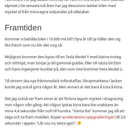
elpriset.) De senaste två åren har jag dessutom laddat bilen med
mycket el från mina egna solpaneler på villataket.
Framtiden
Kommer vi behålla bilen i 10 000 mil till? I fyra år till? Ja håller den sig
lika fräsch som nu blir det nog så.
Möjligtvis kommer den bytas till en Tesla Model Y med bättre insteg
och sitthöjd, man börjar ju bli gammal gubbe. Eller till nästa bil Elon
och hans ingenjörer kucklar på, den som inte kommer heta Model 2.
Till vintern ska nya friktionsdäck införskaffas. Skrapmärkena i lacken
borde jag också göra något åt. Men annars är det bara å tuta å köra.
Det jag också ser fram emot är att förlora lagom mycket i dragracing
mot någon nån gång. Att någon lyckas köra bara lite snabbare än
mina 4,4 sekunder från noll till hundra. “Vänta lite” kommer jag då att
säga och ta fram mobilen. Köper
accelerations-uppgraderingen
till 3,9
sekunder i appen. “Låt oss nu testa igen”.