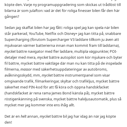
köpte den. Varje ny programuppgradering som skickas ut trådlöst till
bilarna är som julafton: vad är det för roliga finesser bilen får den här
gången?
Sedan jag skaffat bilen har jag fått: roliga spel jag kan spela när bilen
står parkerad, YouTube, Netflix och Disney+ jag kan titta på, snabbare
Supercharging (förutom Supercharger V3 laddare tillkom ju även att
mjukvaran värmer batterierna innan man kommit fram till laddarna),
mycket
bättre navigator med fler laddare, multipla vägpunkter, POI-
detaljer med mera,
mycket
bättre autopilot som kör mjukare och byter
fil bättre, mycket bättre vaktläge där man nu kan titta på de inspelade
filmerna,
massor
med säkerhetsuppdateringar av autobroms,
avåkningsskydd, mm,
mycket
bättre instrumentpanel som visar
omgivande trafik, filmarkeringar, skyltar och trafikljus, mycket bättre
säkerhet med PIN-kod för att få köra och öppna handskfacket
(handskfacket är rena rama James Bond känsla på), mycket bättre
röstigenkänning på svenska, mycket bättre halvljusautomatik, plus så
mycket mer jag kommer inte ens ihåg allt.
Det är en
helt
annan,
mycket
bättre bil jag har idag än när jag köpte
den!