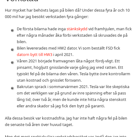
Hur mycket har behövts lagas på bilen då? Under dessa fyra år och 10
000 mil har jag besökt verkstaden fyra gånger:
De första bilarna hade inga
stänkskydd
vid framhjulen, man fick
efter några månader åka förbi verkstaden så skruvades de på
bilen.
Bilen levererades med HW2 dator. Vi som beställt FSD fick
datorn bytt till HW3
i april 2021.
Våren 2021 började framvagnen låta något fördj-vligt. Ett
pinsamt, högljutt gnisslande varje gång jag vred ratten. Ett
typiskt fel på de bilarna den våren. Tesla bytte övre kontrollarm
utan kostnad och gnisslet försvann.
Bakrutan sprack i sommarvärmen 2021. Tesla var lite skeptiska
om det verkligen var på grund av inre spänning efter så pass
lång tid, över två år, men de kunde inte hitta några stenskott
eller andra skador så jag fick den bytt på garanti.
Alla dessa besök var kostnadsfria. Jag har inte haft några fel på bilen
de senaste två åren över huvud taget.
Men det mest spektakulära verkstadsbesöket var ändå den jag inte