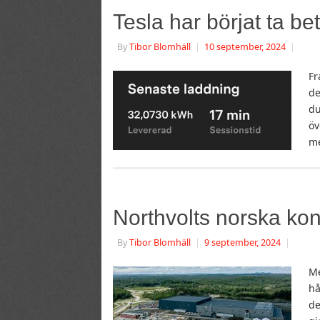
Tesla har börjat ta be
By
Tibor Blomhäll
|
10 september, 2024
|
Fr
de
du
öv
me
Northvolts norska kon
By
Tibor Blomhäll
|
9 september, 2024
|
Me
hå
de