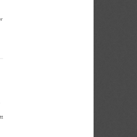
er
e
tt