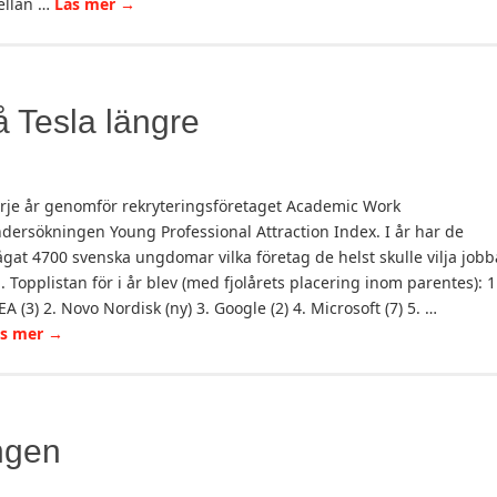
ellan …
Läs mer
→
å Tesla längre
rje år genomför rekryteringsföretaget Academic Work
dersökningen Young Professional Attraction Index. I år har de
ågat 4700 svenska ungdomar vilka företag de helst skulle vilja jobb
. Topplistan för i år blev (med fjolårets placering inom parentes): 1
EA (3) 2. Novo Nordisk (ny) 3. Google (2) 4. Microsoft (7) 5. …
äs mer
→
ngen