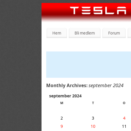
Hem
Bli medlem
Forum
september 2024
Monthly Archives:
september 2024
M
T
O
2
3
4
9
10
11