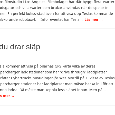
os filmstudio i Los Angeles. Filmbolaget har där byggt flera kvarter
adsgator och villakvarter som brukar användas när de spelar in
lmer. En perfekt kuliss-stad även för att visa upp Teslas kommande
älvkörande robotaxi-bil. Inför eventet har Tesla …
Läs mer
→
du drar släp
sla kommer att visa på bilarnas GPS karta vilka av deras
percharger laddstationer som har “drive through” laddplatser
rättar Cybertrucks huvudingenjör Wes Morrill på X. Vissa av Teslas
percharger stationer har laddplatser man måste backa in i för att
nna ladda. Då måste man koppla loss släpet innan. Men på …
äs mer
→