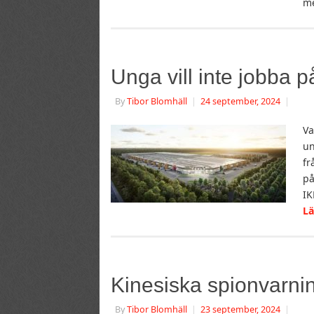
m
Unga vill inte jobba p
By
Tibor Blomhäll
|
24 september, 2024
|
Va
un
fr
på
IK
L
Kinesiska spionvarni
By
Tibor Blomhäll
|
23 september, 2024
|