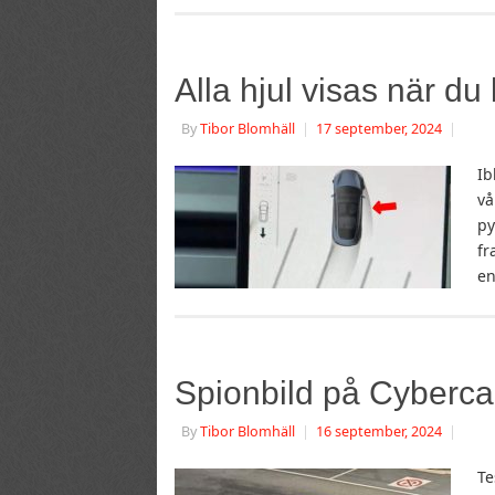
Alla hjul visas när du
By
Tibor Blomhäll
|
17 september, 2024
|
Ib
vå
py
fr
en
Spionbild på Cyberc
By
Tibor Blomhäll
|
16 september, 2024
|
Te