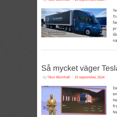
Te
Tr
fa
pr
lå
nä
Så mycket väger Tesl
By
Tibor Blomhäll
|
25 september, 2024
|
Da
en
Ha
fr
Ne