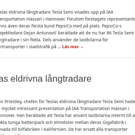
slas eldrivna långtradare Tesla Semi visades upp på IAA
ansportation mässan i Hannover. Förutom företagets representant
nns även deras första kund PepsiCo med på plats. PepsiCo-s
ojektledare Dejan Antunović berättade att de nu har 86 Tesla Semi
ngtradare i sin flotta. Dels använder de lastbilarna för
rtransporter i stadstrafik på …
Läs mer
→
as eldrivna långtradare
n Priestley, chefen för Teslas eldrivna långtradare Tesla Semi had
 mycket intressant presentation på IAA Transportation mässan i
nnover. Han berättade att Tesla har använt lastbilarna internt till a
akta tunga batteripack och elmotorer mellan deras Gigafabrik i
vada till bilfabriken i Kalifornien. De har ersatt alla transporter