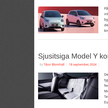
På
in
by
de
ki
Sjusitsiga Model Y ko
By
Tibor Blomhäll
|
18 september, 2024
|
De
ty
fe
Mo
Te
E