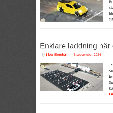
Br
st
fi
sj
Enklare laddning när 
By
Tibor Blomhäll
|
13 september, 2024
|
Te
Su
be
Su
ku
L