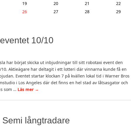
19
20
21
22
26
27
28
29
 eventet 10/10
sla har börjat skicka ut inbjudningar till sitt robotaxi event den
/10. Aktieägare har deltagit i ett lotteri där vinnarna kunde få en
bjudan. Eventet startar klockan 7 på kvällen lokal tid i Warner Bros
lmstudio i Los Angeles där det finns en hel stad av låtsasgator och
us som …
Läs mer
→
a Semi långtradare