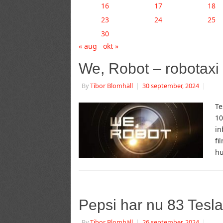
16
17
18
23
24
25
30
« aug
okt »
We, Robot – robotaxi
By
Tibor Blomhäll
|
30 september, 2024
|
Te
10
in
fi
h
Pepsi har nu 83 Tesl
By
Tibor Blomhäll
|
26 september, 2024
|