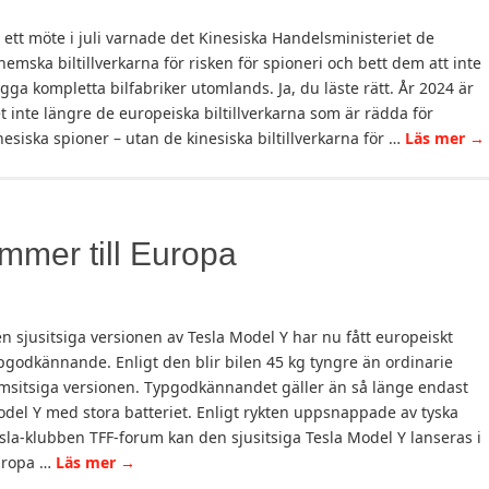
 ett möte i juli varnade det Kinesiska Handelsministeriet de
hemska biltillverkarna för risken för spioneri och bett dem att inte
gga kompletta bilfabriker utomlands. Ja, du läste rätt. År 2024 är
t inte längre de europeiska biltillverkarna som är rädda för
nesiska spioner – utan de kinesiska biltillverkarna för …
Läs mer
→
mmer till Europa
n sjusitsiga versionen av Tesla Model Y har nu fått europeiskt
pgodkännande. Enligt den blir bilen 45 kg tyngre än ordinarie
msitsiga versionen. Typgodkännandet gäller än så länge endast
del Y med stora batteriet. Enligt rykten uppsnappade av tyska
sla-klubben TFF-forum kan den sjusitsiga Tesla Model Y lanseras i
uropa …
Läs mer
→