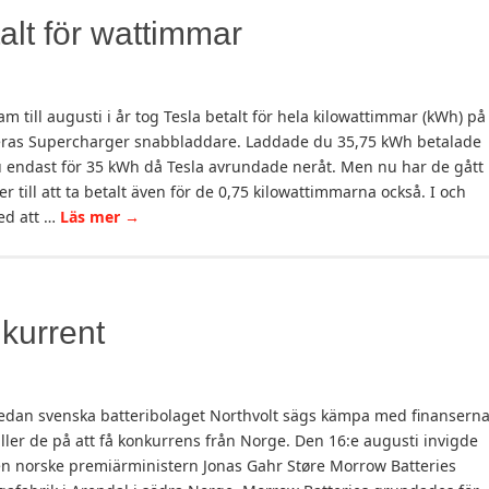
talt för wattimmar
am till augusti i år tog Tesla betalt för hela kilowattimmar (kWh) på
ras Supercharger snabbladdare. Laddade du 35,75 kWh betalade
 endast för 35 kWh då Tesla avrundade neråt. Men nu har de gått
er till att ta betalt även för de 0,75 kilowattimmarna också. I och
d att …
Läs mer
→
kurrent
dan svenska batteribolaget Northvolt sägs kämpa med finansern
ller de på att få konkurrens från Norge. Den 16:e augusti invigde
n norske premiärministern Jonas Gahr Støre Morrow Batteries