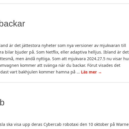
 backar
land är det jättestora nyheter som nya versioner av mjukvaran till
ra bilar bjuder på. Som Netflix, eller adaptiva helljus. Ibland är det
ttesmå, men ändå nyttiga. Som att mjukvara 2024.27.5 nu visar hu
amvagnen kommer att svänga när du backar. Förut visades det
dast vart bakhjulen kommer hamna på …
Läs mer
→
ab
sla ska visa upp deras Cybercab robotaxi den 10 oktober på Warne