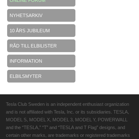
ONLINE FORUM
NYHETSARKIV
10 ÅRS JUBILEUM
RÅD TILL ELBILISTER
INFORMATION
ELBILSMYTER
Tesla Club Sweden is an independent enthusiast organization
and is not affiliated with Tesla, Inc. or its subsidiaries. TESLA,
MODEL S, MODEL X, MODEL 3, MODEL Y, POWERWALL
and the “TESLA,” “T” and “TESLA and T Flag” designs, and
certain other marks, are trademarks or registered trademarks