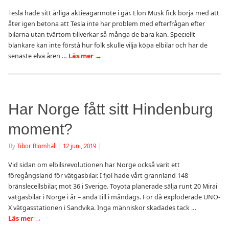
Tesla hade sitt årliga aktieägarmöte i går. Elon Musk fick börja med att
åter igen betona att Tesla inte har problem med efterfrågan efter
bilarna utan tvärtom tillverkar så många de bara kan. Speciellt
blankare kan inte förstå hur folk skulle vilja köpa elbilar och har de
senaste elva åren …
Läs mer
→
Har Norge fått sitt Hindenburg
moment?
By
Tibor Blomhäll
|
12 juni, 2019
|
Vid sidan om elbilsrevolutionen har Norge också varit ett
föregångsland för vätgasbilar. I fjol hade vårt grannland 148
bränslecellsbilar, mot 36 i Sverige. Toyota planerade sälja runt 20 Mirai
vätgasbilar i Norge i år – ända till i måndags. För då exploderade UNO-
X vätgasstationen i Sandvika. Inga människor skadades tack …
Läs mer
→