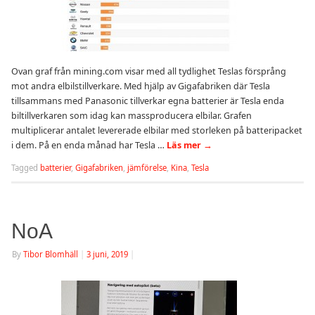
Ovan graf från mining.com visar med all tydlighet Teslas försprång
mot andra elbilstillverkare. Med hjälp av Gigafabriken där Tesla
tillsammans med Panasonic tillverkar egna batterier är Tesla enda
biltillverkaren som idag kan massproducera elbilar. Grafen
multiplicerar antalet levererade elbilar med storleken på batteripacket
i dem. På en enda månad har Tesla …
Läs mer
→
Tagged
batterier
,
Gigafabriken
,
jämförelse
,
Kina
,
Tesla
NoA
By
Tibor Blomhäll
|
3 juni, 2019
|