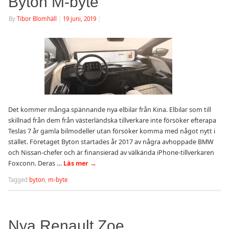
Byton M-byte
By
Tibor Blomhäll
|
19 juni, 2019
|
Det kommer många spännande nya elbilar från Kina. Elbilar som till
skillnad från dem från västerländska tillverkare inte försöker efterapa
Teslas 7 år gamla bilmodeller utan försöker komma med något nytt i
stället. Företaget Byton startades år 2017 av några avhoppade BMW
och Nissan-chefer och är finansierad av välkända iPhone-tillverkaren
Foxconn. Deras …
Läs mer
→
Tagged
byton
,
m-byte
Nya Renault Zoe