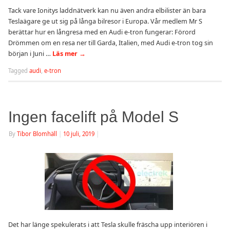
Tack vare Ionitys laddnätverk kan nu även andra elbilister än bara
Teslaägare ge ut sig på långa bilresor i Europa. Vår medlem Mr S
berättar hur en långresa med en Audi e-tron fungerar: Förord
Drömmen om en resa ner till Garda, Italien, med Audi e-tron tog sin
början i Juni …
Läs mer
→
Tagged
audi
,
e-tron
Ingen facelift på Model S
By
Tibor Blomhäll
|
10 juli, 2019
|
Det har länge spekulerats i att Tesla skulle fräscha upp interiören i