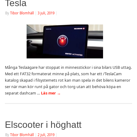
Tesla
By
Tibor Blomhäll
|
3 juli, 2019
|
Många Teslaägare har stoppat in minnesstickor i sina bilars USB uttag.
Med ett FAT32 formaterat minne på plats, som har ett /TeslaCam
katalog skapad i filsystemets rot kan man spela in det bilens kameror
ser när man kör runt på gator och torg utan att behöva köpa en
separat dashcam …
Läs mer
→
Elscooter i höghatt
By
Tibor Blomhäll
|
2 juli, 2019
|