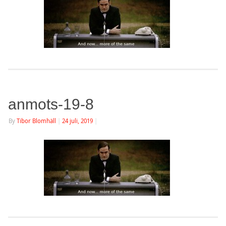
anmots-19-8
By
Tibor Blomhäll
|
24 juli, 2019
|