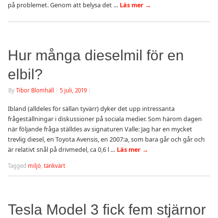
på problemet. Genom att belysa det …
Läs mer
→
Hur många dieselmil för en
elbil?
By
Tibor Blomhäll
|
5 juli, 2019
|
Ibland (alldeles för sällan tyvärr) dyker det upp intressanta
frågeställningar i diskussioner på sociala medier. Som härom dagen
när följande fråga ställdes av signaturen Valle: Jag har en mycket
trevlig diesel, en Toyota Avensis, en 2007:a, som bara går och går och
är relativt snål på drivmedel, ca 0,6 l …
Läs mer
→
Tagged
miljö
,
tänkvärt
Tesla Model 3 fick fem stjärnor