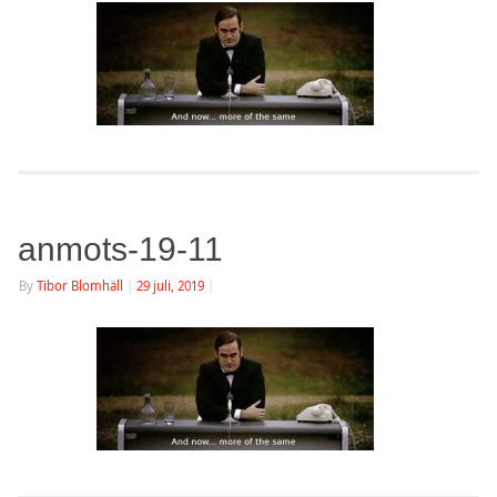
anmots-19-11
By
Tibor Blomhäll
|
29 juli, 2019
|