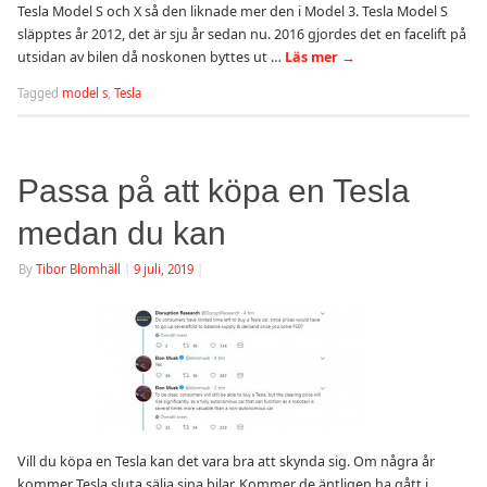
Tesla Model S och X så den liknade mer den i Model 3. Tesla Model S
släpptes år 2012, det är sju år sedan nu. 2016 gjordes det en facelift på
utsidan av bilen då noskonen byttes ut …
Läs mer
→
Tagged
model s
,
Tesla
Passa på att köpa en Tesla
medan du kan
By
Tibor Blomhäll
|
9 juli, 2019
|
Vill du köpa en Tesla kan det vara bra att skynda sig. Om några år
kommer Tesla sluta sälja sina bilar. Kommer de äntligen ha gått i