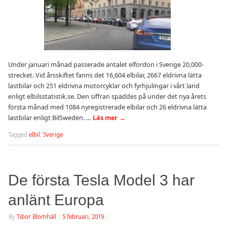
Under januari månad passerade antalet elfordon i Sverige 20,000-
strecket. Vid årsskiftet fanns det 16,604 elbilar, 2667 eldrivna lätta
lastbilar och 251 eldrivna motorcyklar och fyrhjulingar i vårt land
enligt elbilsstatistik.se. Den siffran späddes på under det nya årets
första månad med 1084 nyregistrerade elbilar och 26 eldrivna lätta
lastbilar enligt BilSweden. …
Läs mer
→
Tagged
elbil
,
Sverige
De första Tesla Model 3 har
anlänt Europa
By
Tibor Blomhäll
|
5 februari, 2019
|