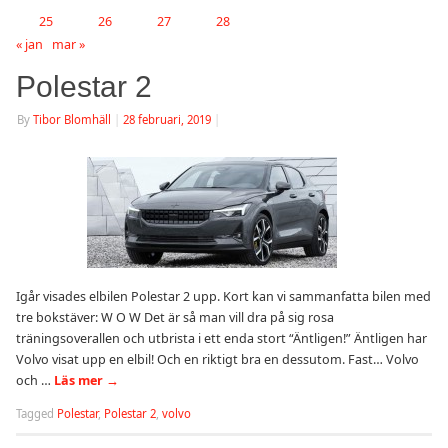
25
26
27
28
« jan
mar »
Polestar 2
By
Tibor Blomhäll
|
28 februari, 2019
|
Igår visades elbilen Polestar 2 upp. Kort kan vi sammanfatta bilen med
tre bokstäver: W O W Det är så man vill dra på sig rosa
träningsoverallen och utbrista i ett enda stort “Äntligen!” Äntligen har
Volvo visat upp en elbil! Och en riktigt bra en dessutom. Fast… Volvo
och …
Läs mer
→
Tagged
Polestar
,
Polestar 2
,
volvo