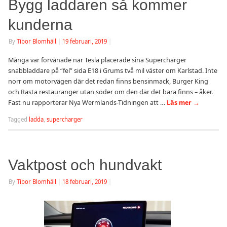
Bygg laddaren så kommer
kunderna
By
Tibor Blomhäll
|
19 februari, 2019
|
Många var förvånade när Tesla placerade sina Supercharger
snabbladdare på “fel” sida E18 i Grums två mil väster om Karlstad. Inte
norr om motorvägen där det redan finns bensinmack, Burger King
och Rasta restauranger utan söder om den där det bara finns – åker.
Fast nu rapporterar Nya Wermlands-Tidningen att …
Läs mer
→
Tagged
ladda
,
supercharger
Vaktpost och hundvakt
By
Tibor Blomhäll
|
18 februari, 2019
|