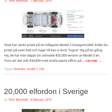
By
Tibor Blomhäll
|
7 februari, 2019
|
Tesla har sänkt priset på sin billigaste Model 3 instegsmodell. Kollar du
priset på ovan bild och hajar till kan vi dock “lugna” dig på en gång:
nej, de har inte släppt sin utlovade $35,000 version av Model 3 än.
Trots att det står $34,850 med stolta svarta siffror på …
Läs mer
→
Tagged
leverans
,
model 3
,
USA
20,000 elfordon i Sverige
By
Tibor Blomhäll
|
6 februari, 2019
|