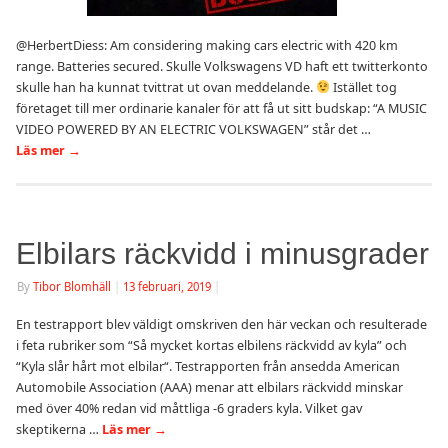
@HerbertDiess: Am considering making cars electric with 420 km
range. Batteries secured. Skulle Volkswagens VD haft ett twitterkonto
skulle han ha kunnat tvittrat ut ovan meddelande.
Istället tog
företaget till mer ordinarie kanaler för att få ut sitt budskap: “A MUSIC
VIDEO POWERED BY AN ELECTRIC VOLKSWAGEN” står det …
Läs mer
→
Elbilars räckvidd i minusgrader
By
Tibor Blomhäll
|
13 februari, 2019
|
En testrapport blev väldigt omskriven den här veckan och resulterade
i feta rubriker som “Så mycket kortas elbilens räckvidd av kyla” och
“Kyla slår hårt mot elbilar“. Testrapporten från ansedda American
Automobile Association (AAA) menar att elbilars räckvidd minskar
med över 40% redan vid måttliga -6 graders kyla. Vilket gav
skeptikerna …
Läs mer
→