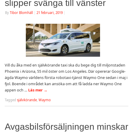
slipper svänga till vänster
By
Tibor Blomhäll
|
21 februari, 2019
|
Vill du åka med en självkörande taxi ska du bege dig till miljonstaden
Phoenix i Arizona, 55 mil öster om Los Angeles. Där opererar Google-
ägda Waymo världens första robotaxi-tjänst Waymo One sedan i maj i
fjol. Boende i området kan ansöka om att få ladda ner Waymo One
appen och …
Läs mer
→
Tagged
självkörande
,
Waymo
Avgasbilsförsäljningen minskar