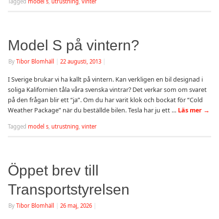
Tagged
model s
,
utrustning
,
vinter
Model S på vintern?
By
Tibor Blomhäll
|
22 augusti, 2013
|
I Sverige brukar vi ha kallt på vintern. Kan verkligen en bil designad i
soliga Kalifornien tåla våra svenska vintrar? Det verkar som om svaret
på den frågan blir ett “ja”. Om du har varit klok och bockat för “Cold
Weather Package” när du beställde bilen. Tesla har ju ett …
Läs mer
→
Tagged
model s
,
utrustning
,
vinter
Öppet brev till
Transportstyrelsen
By
Tibor Blomhäll
|
26 maj, 2026
|