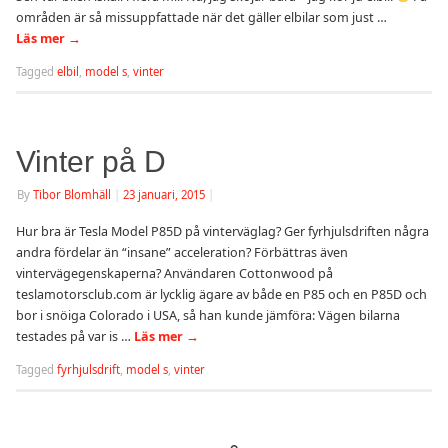
områden är så missuppfattade när det gäller elbilar som just …
Läs mer
→
Tagged
elbil
,
model s
,
vinter
Vinter på D
By
Tibor Blomhäll
|
23 januari, 2015
|
Hur bra är Tesla Model P85D på vinterväglag? Ger fyrhjulsdriften några
andra fördelar än “insane” acceleration? Förbättras även
vintervägegenskaperna? Användaren Cottonwood på
teslamotorsclub.com är lycklig ägare av både en P85 och en P85D och
bor i snöiga Colorado i USA, så han kunde jämföra: Vägen bilarna
testades på var is …
Läs mer
→
Tagged
fyrhjulsdrift
,
model s
,
vinter