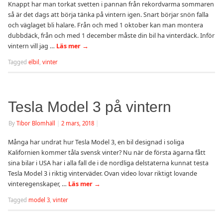
Knappt har man torkat svetten i pannan från rekordvarma sommaren
så är det dags att börja tänka på vintern igen. Snart börjar snön falla
och väglaget bli halare. Från och med 1 oktober kan man montera
dubbdäck, från och med 1 december måste din bil ha vinterdäck. Inför
vintern vill jag …
Läs mer
→
Tagged
elbil
,
vinter
Tesla Model 3 på vintern
By
Tibor Blomhäll
|
2 mars, 2018
|
Många har undrat hur Tesla Model 3, en bil designad i soliga
Kalifornien kommer tåla svensk vinter? Nu när de första ägarna fått
sina bilar i USA har i alla fall de i de nordliga delstaterna kunnat testa
Tesla Model 3 i riktig vinterväder. Ovan video lovar riktigt lovande
vinteregenskaper, …
Läs mer
→
Tagged
model 3
,
vinter