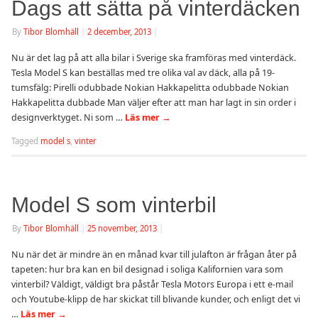
Dags att sätta på vinterdäcken
By
Tibor Blomhäll
|
2 december, 2013
|
Nu är det lag på att alla bilar i Sverige ska framföras med vinterdäck.
Tesla Model S kan beställas med tre olika val av däck, alla på 19-
tumsfälg: Pirelli odubbade Nokian Hakkapelitta odubbade Nokian
Hakkapelitta dubbade Man väljer efter att man har lagt in sin order i
designverktyget. Ni som …
Läs mer
→
Tagged
model s
,
vinter
Model S som vinterbil
By
Tibor Blomhäll
|
25 november, 2013
|
Nu när det är mindre än en månad kvar till julafton är frågan åter på
tapeten: hur bra kan en bil designad i soliga Kalifornien vara som
vinterbil? Väldigt, väldigt bra påstår Tesla Motors Europa i ett e-mail
och Youtube-klipp de har skickat till blivande kunder, och enligt det vi
…
Läs mer
→