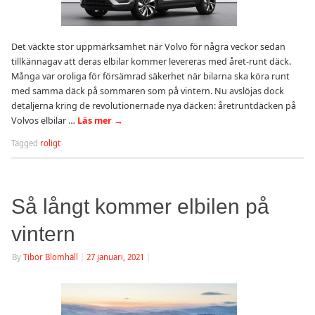
Det väckte stor uppmärksamhet när Volvo för några veckor sedan
tillkännagav att deras elbilar kommer levereras med året-runt däck.
Många var oroliga för försämrad säkerhet när bilarna ska köra runt
med samma däck på sommaren som på vintern. Nu avslöjas dock
detaljerna kring de revolutionernade nya däcken: åretruntdäcken på
Volvos elbilar …
Läs mer
→
Tagged
roligt
Så långt kommer elbilen på
vintern
By
Tibor Blomhäll
|
27 januari, 2021
|