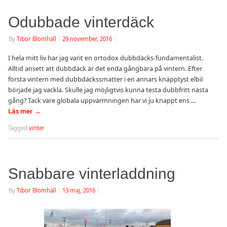
Odubbade vinterdäck
By
Tibor Blomhäll
|
29 november, 2016
|
I hela mitt liv har jag varit en ortodox dubbdäcks-fundamentalist.
Alltid ansett att dubbdäck är det enda gångbara på vintern. Efter
första vintern med dubbdäckssmatter i en annars knäpptyst elbil
började jag vackla. Skulle jag möjligtvis kunna testa dubbfritt nästa
gång? Tack vare globala uppvärmningen har vi ju knappt ens …
Läs mer
→
Tagged
vinter
Snabbare vinterladdning
By
Tibor Blomhäll
|
13 maj, 2016
|