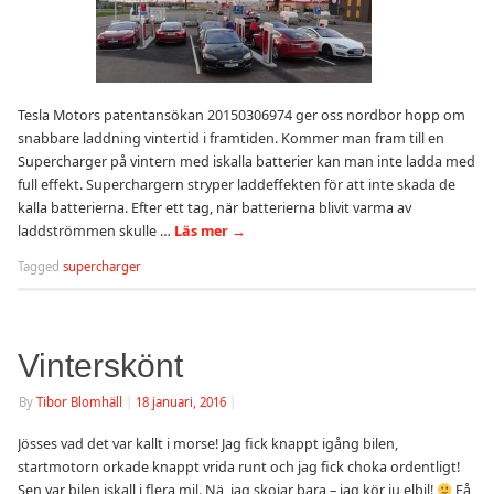
Tesla Motors patentansökan 20150306974 ger oss nordbor hopp om
snabbare laddning vintertid i framtiden. Kommer man fram till en
Supercharger på vintern med iskalla batterier kan man inte ladda med
full effekt. Superchargern stryper laddeffekten för att inte skada de
kalla batterierna. Efter ett tag, när batterierna blivit varma av
laddströmmen skulle …
Läs mer
→
Tagged
supercharger
Vinterskönt
By
Tibor Blomhäll
|
18 januari, 2016
|
Jösses vad det var kallt i morse! Jag fick knappt igång bilen,
startmotorn orkade knappt vrida runt och jag fick choka ordentligt!
Sen var bilen iskall i flera mil. Nä, jag skojar bara – jag kör ju elbil!
Få