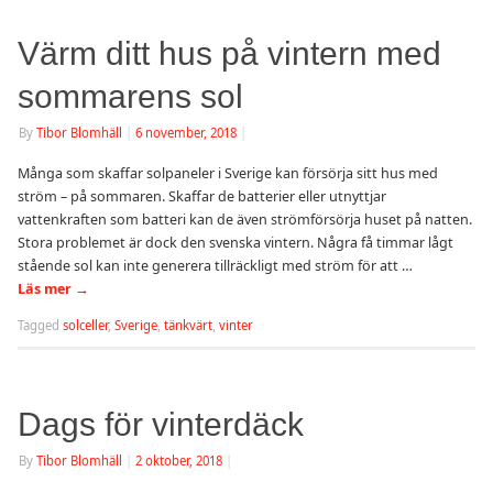
Värm ditt hus på vintern med
sommarens sol
By
Tibor Blomhäll
|
6 november, 2018
|
Många som skaffar solpaneler i Sverige kan försörja sitt hus med
ström – på sommaren. Skaffar de batterier eller utnyttjar
vattenkraften som batteri kan de även strömförsörja huset på natten.
Stora problemet är dock den svenska vintern. Några få timmar lågt
stående sol kan inte generera tillräckligt med ström för att …
Läs mer
→
Tagged
solceller
,
Sverige
,
tänkvärt
,
vinter
Dags för vinterdäck
By
Tibor Blomhäll
|
2 oktober, 2018
|