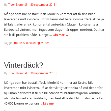
By
Tibor Blomhäll
|
30 september, 2013
|
Många som har beställt Tesla Model S kommer att få sina bilar
levererade mitt i vintern. Hittills fanns det bara sommardäck att välja
till bilen, eller en sk. kontinental vinterdäck (duger i kontinentala
Europa på vintern, men inget som duger här uppe i norden). Det har
ställt till problem både i Norge …
Läs mer
→
Tagged
model s
,
utrustning
,
vinter
Vinterdäck?
By
Tibor Blomhäll
|
20 september, 2013
|
Många som har beställt Tesla Model S kommer att få sina bilar
levererade mitt i vintern. Då är det viktigt att tänka på vad det är för
hjul man har beställt till sin bil. Standard 19-tumsfälgarna kommer
utrustade med åretruntdäck, men beställde du 21-tumsfälgarna för
40 000 kronor extra kan …
Läs mer
→