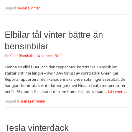
Tagged
model s
,
vinter
Elbilar tål vinter bättre än
bensinbilar
By
Tibor Blomhäll
|
14 oktober, 2013
|
Lämna en elbil i -36C och den tappar 50% körsträcka. Bensinbilar
startar öht inte längre – dvs 100% förlust av körsträcka! Green Car
Reports rapporterar den kanadensiska undersökningens resultat. De
har gjort hundratals vinterkörningar med Nissan Leaf, i temperaturer
neråt -36 grader. Resultatet de kom fram till är att Nissan …
Läs mer
→
Tagged
Nissan Leaf
,
vinter
Tesla vinterdäck