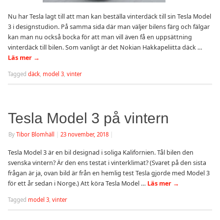
Nu har Tesla lagt till att man kan beställa vinterdäck till sin Tesla Model
3 i designstudion. På samma sida där man väljer bilens färg och fälgar
kan man nu också bocka för att man vill även få en uppsättning
vinterdäck till bilen. Som vanligt är det Nokian Hakkapeliitta däck …
Läs mer
→
Tagged
däck
,
model 3
,
vinter
Tesla Model 3 på vintern
By
Tibor Blomhäll
|
23 november, 2018
|
Tesla Model 3 är en bil designad i soliga Kalifornien. Tål bilen den
svenska vintern? Är den ens testat i vinterklimat? (Svaret på den sista
frågan är ja, ovan bild är från en hemlig test Tesla gjorde med Model 3
för ett år sedan i Norge.) Att köra Tesla Model …
Läs mer
→
Tagged
model 3
,
vinter